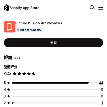
Shopify App Store
Picture It: AR & Art Previews
Built for Shopify
安裝
評論
(47)
整體評分
4.5
5
44
4
0
3
0
2
1