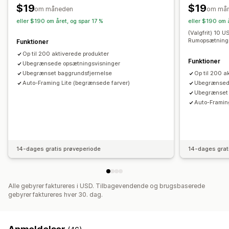
$19
$19
om måneden
om må
eller $190 om året, og spar 17 %
eller $190 om 
(Valgfrit) 10 U
Rumopsætning
Funktioner
Op til 200 aktiverede produkter
Funktioner
Ubegrænsede opsætningsvisninger
Ubegrænset baggrundsfjernelse
Op til 200 a
Auto-Framing Lite (begrænsede farver)
Ubegrænsed
Ubegrænset 
Auto-Framin
14-dages gratis prøveperiode
14-dages grat
Alle gebyrer faktureres i USD. Tilbagevendende og brugsbaserede
gebyrer faktureres hver 30. dag.