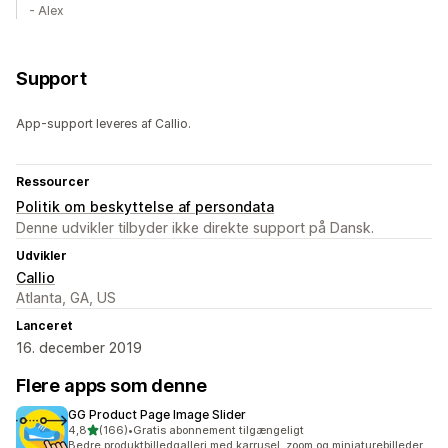
- Alex
Support
App-support leveres af Callio.
Ressourcer
Politik om beskyttelse af persondata
Denne udvikler tilbyder ikke direkte support på Dansk.
Udvikler
Callio
Atlanta, GA, US
Lanceret
16. december 2019
Flere apps som denne
GG Product Page Image Slider
ud af 5 stjerner
4,8
(166)
•
Gratis abonnement tilgængeligt
166 anmeldelser i alt
Bedre produktbilledgalleri med karrusel, zoom og miniaturebilleder.