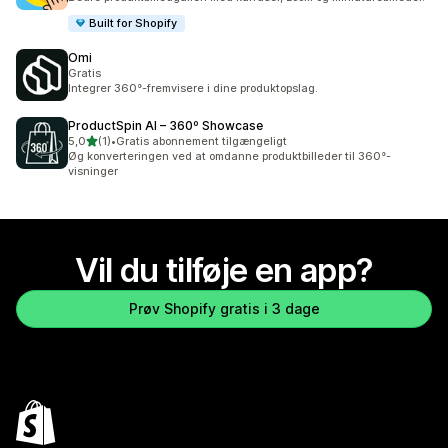
Built for Shopify
Omi
Gratis
Integrer 360°-fremvisere i dine produktopslag.
ProductSpin AI – 360º Showcase
ud af 5 stjerner
5,0
(1)
•
Gratis abonnement tilgængeligt
1 anmeldelser i alt
Øg konverteringen ved at omdanne produktbilleder til 360°-
visninger
Vil du tilføje en app?
Prøv Shopify gratis i 3 dage