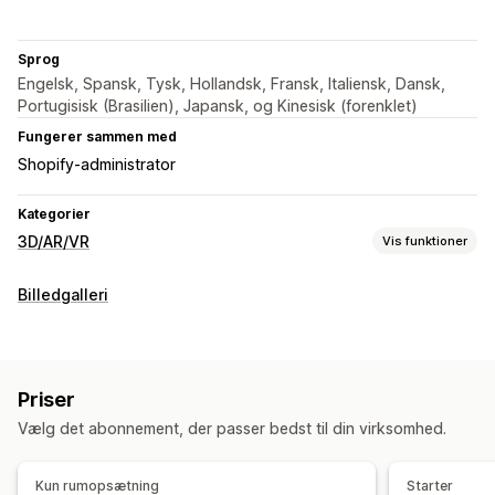
Sprog
Engelsk, Spansk, Tysk, Hollandsk, Fransk, Italiensk, Dansk,
Portugisisk (Brasilien), Japansk, og Kinesisk (forenklet)
Fungerer sammen med
Shopify-administrator
Kategorier
3D/AR/VR
Vis funktioner
Visualisering
Billedgalleri
3D-modeller
360-graders visning
Augmented reality
Dynamisk skalering
Integreret visning
Liveforhåndsvisning
Tilpasning
Priser
Produktkonfigurator
Modeloprettelse
Varianter
Temaer
Vælg det abonnement, der passer bedst til din virksomhed.
Filupload
Tilpasset branding
Kun rumopsætning
Starter