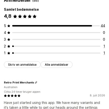
Anmeldelser
(46)
Samlet bedømmelse
4,8
5
44
4
0
3
0
2
1
1
1
Skriv en anmeldelse
Alle anmeldelser
Retro Print Merchants
Australien
Cirka 24 timer bruger appen
8. juli 2026
Have just started using this app. We have many variants and
it's taken a little while to get our heads around the settings