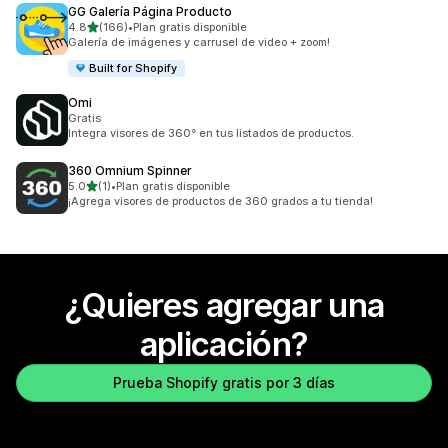
GG Galería Página Producto
de 5 estrellas
4.8
(166)
•
Plan gratis disponible
166 reseñas en total
Galería de imágenes y carrusel de video + zoom!
Built for Shopify
Omi
Gratis
Integra visores de 360° en tus listados de productos.
360 Omnium Spinner
de 5 estrellas
5.0
(1)
•
Plan gratis disponible
1 reseñas en total
¡Agrega visores de productos de 360 grados a tu tienda!
¿Quieres agregar una
aplicación?
Prueba Shopify gratis por 3 días