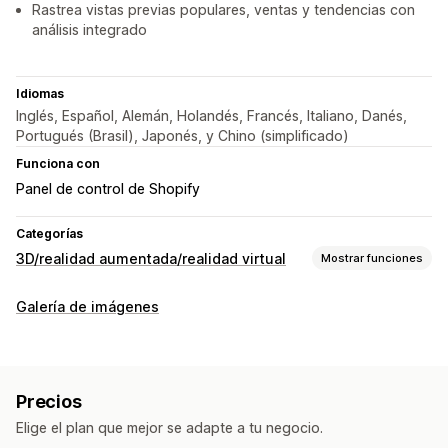
Rastrea vistas previas populares, ventas y tendencias con
análisis integrado
Idiomas
Inglés, Español, Alemán, Holandés, Francés, Italiano, Danés,
Portugués (Brasil), Japonés, y Chino (simplificado)
Funciona con
Panel de control de Shopify
Categorías
3D/realidad aumentada/realidad virtual
Mostrar funciones
Visualización
Galería de imágenes
Modelos 3D
Vistas en 360
Realidad aumentada
Escala dinámica
Visualización incrustada
Vista previa en tiempo real
Precios
Personalización
Elige el plan que mejor se adapte a tu negocio.
Configuración de producto
Creación de modelos