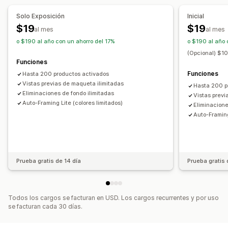
Variantes
Temas
Subida de archivos
Solo Exposición
Inicial
Promoción de marca personalizada
$19
$19
al mes
al mes
o $190 al año con un ahorro del 17%
o $190 al año 
(Opcional) $1
Funciones
Funciones
Hasta 200 productos activados
Vistas previas de maqueta ilimitadas
Hasta 200 p
Eliminaciones de fondo ilimitadas
Vistas previ
Auto-Framing Lite (colores limitados)
Eliminacione
Auto-Framing
Prueba gratis de 14 día
Prueba gratis 
Todos los cargos se facturan en USD. Los cargos recurrentes y por uso
se facturan cada 30 días.