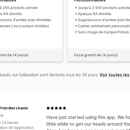
à 200 produits activés
Jusqu'à 2 500 produits activé
s RA illimités
Aperçus RA illimités
sions d'arrière-plan illimitées
Suppressions d'arrière-plan ill
ement Lite (couleurs limitées)
Cadres entièrement personnali
Sans image de marque Picture I
tuit de 14 jour(s)
Essai gratuit de 14 jour(s)
basés sur l’utilisation sont facturés tous les 30 jours.
Voir toutes les
Print Merchants
ie
Have just started using this app. We h
n 24 heures
little while to get our heads around t
sation de l’application