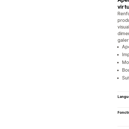
virtu
Renfo
produ
visua
dimen
galer
Ape
Imp
Mod
Bou
Sui
Langu
Fonct