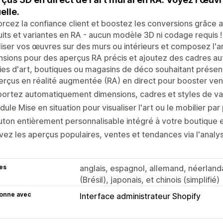
elle.
rcez la confiance client et boostez les conversions grâce 
its et variantes en RA - aucun modèle 3D ni codage requis !
liser vos œuvres sur des murs ou intérieurs et composez l'a
sions pour des aperçus RA précis et ajoutez des cadres aut
ies d'art, boutiques ou magasins de déco souhaitant présente
rçus en réalité augmentée (RA) en direct pour booster ven
ortez automatiquement dimensions, cadres et styles de va
ule Mise en situation pour visualiser l'art ou le mobilier par
ton entièrement personnalisable intégré à votre boutique e
vez les aperçus populaires, ventes et tendances via l'analy
es
anglais, espagnol, allemand, néerlandai
(Brésil), japonais, et chinois (simplifié)
ionne avec
Interface administrateur Shopify