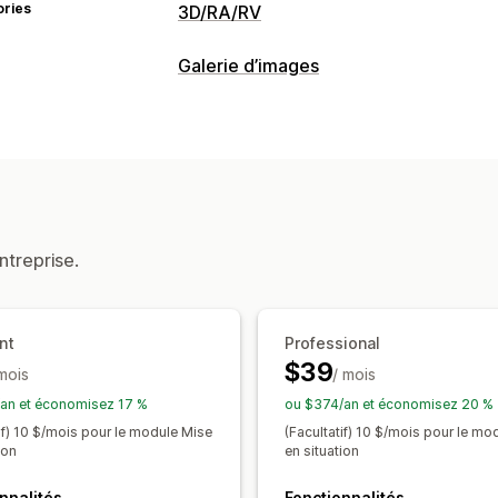
ories
3D/RA/RV
Visualisation
Galerie d’images
Modèles 3D
Vues à 360 °
Réalité a
Mise à l’échelle dynamique
Visionneu
Prévisualisations en direct
Personnalisation
Configurateur de produits
Création 
ntreprise.
Importations de fichiers
Image de ma
nt
Professional
$39
 mois
/ mois
an et économisez 17 %
ou $374/an et économisez 20 %
tif) 10 $/mois pour le module Mise
(Facultatif) 10 $/mois pour le mo
ion
en situation
nnalités
Fonctionnalités