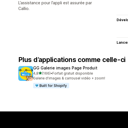
L’assistance pour l’appli est assurée par
Callio.
Dével
Lance
Plus d’applications comme celle-ci
GG Galerie images Page Produit
étoile(s) sur 5
4,8
(166)
•
Forfait gratuit disponible
166 avis au total
Galerie d'images & carrousel vidéo + zoom!
Built for Shopify