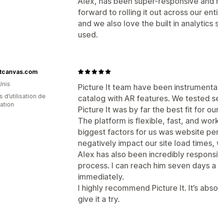
Alex, has been super-responsive and h
forward to rolling it out across our en
and we also love the built in analytics
used.
rtcanvas.com
Unis
Picture It team have been instrumental
 d’utilisation de
catalog with AR features. We tested s
cation
Picture It was by far the best fit for o
The platform is flexible, fast, and wor
biggest factors for us was website per
negatively impact our site load times, 
Alex has also been incredibly respons
process. I can reach him seven days 
immediately.
I highly recommend Picture It. It’s abs
give it a try.