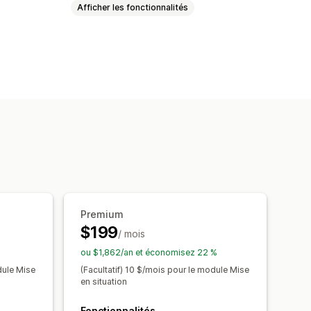
Afficher les fonctionnalités
ugmentée
se intégrée
de modèles
Variantes
Thèmes
rque personnalisée
Premium
$199
/ mois
ou $1,862/an et économisez 22 %
dule Mise
(Facultatif) 10 $/mois pour le module Mise
en situation
Fonctionnalités