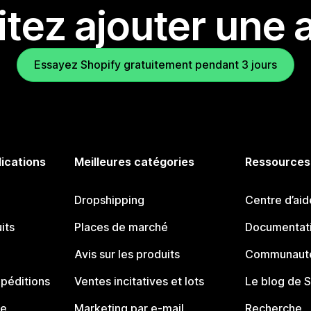
tez ajouter une a
Essayez Shopify gratuitement pendant 3 jours
lications
Meilleures catégories
Ressources
Dropshipping
Centre d’aid
its
Places de marché
Documentati
Avis sur les produits
Communauté
péditions
Ventes incitatives et lots
Le blog de 
ue
Marketing par e-mail
Recherche