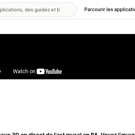
Parcourir les applicat
ie d’images vedette
çus 3D en direct de l'art mural en RA. Voyez l'œuv