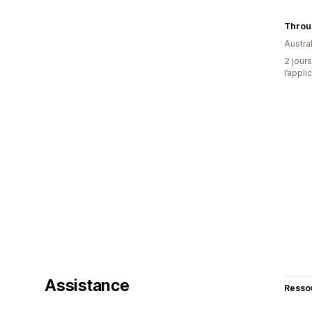
Throu
Austral
2 jours
l’appli
Assistance
Resso