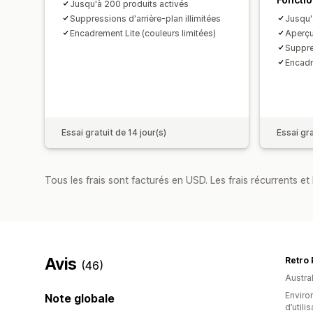
Jusqu'à 200 produits activés
Suppressions d'arrière-plan illimitées
Jusqu'
Encadrement Lite (couleurs limitées)
Aperçu
Suppres
Encadr
Essai gratuit de 14 jour(s)
Essai gra
Tous les frais sont facturés en USD. Les frais récurrents et 
Avis
Retro 
(46)
Austral
Enviro
Note globale
d’utili