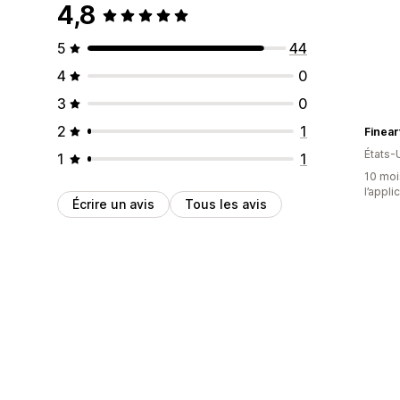
4,8
5
44
4
0
3
0
2
1
Finea
États-
1
1
10 mois
l’appli
Écrire un avis
Tous les avis