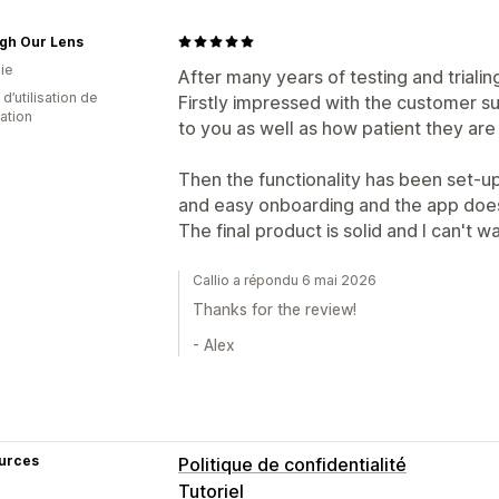
gh Our Lens
ie
After many years of testing and trialin
 d’utilisation de
Firstly impressed with the customer s
cation
to you as well as how patient they are
Then the functionality has been set-up
and easy onboarding and the app does 
The final product is solid and I can't w
Callio a répondu 6 mai 2026
Thanks for the review!
- Alex
urces
Politique de confidentialité
Tutoriel