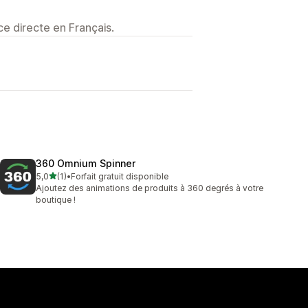
e directe en Français.
360 Omnium Spinner
étoile(s) sur 5
5,0
(1)
•
Forfait gratuit disponible
1 avis au total
Ajoutez des animations de produits à 360 degrés à votre
boutique !