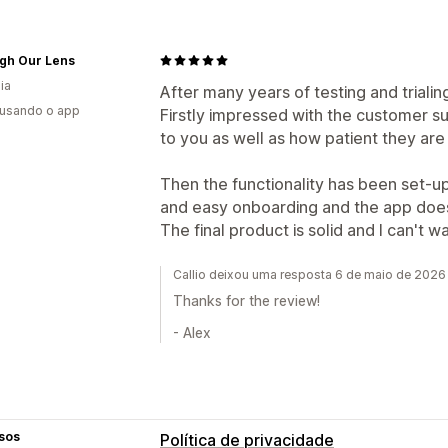
gh Our Lens
ia
After many years of testing and trialin
 usando o app
Firstly impressed with the customer s
to you as well as how patient they are
Then the functionality has been set-up
and easy onboarding and the app does 
The final product is solid and I can't w
Callio deixou uma resposta 6 de maio de 2026
Thanks for the review!
- Alex
sos
Política de privacidade