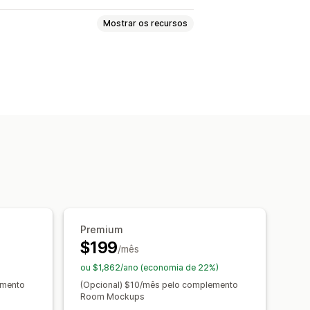
Mostrar os recursos
de aumentada
ador incorporado
 modelo
Variantes
Temas
lizado
Premium
$199
/mês
ou $1,862/ano (economia de 22%)
emento
(Opcional) $10/mês pelo complemento
Room Mockups