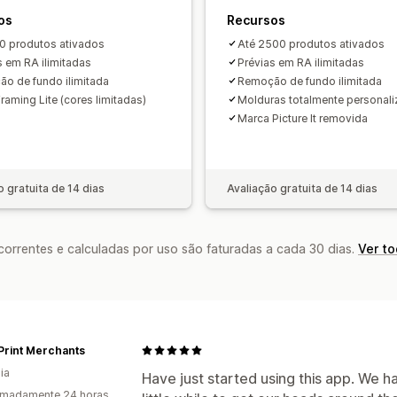
os
Recursos
0 produtos ativados
Até 2500 produtos ativados
s em RA ilimitadas
Prévias em RA ilimitadas
o de fundo ilimitada
Remoção de fundo ilimitada
raming Lite (cores limitadas)
Molduras totalmente personali
Marca Picture It removida
o gratuita de 14 dias
Avaliação gratuita de 14 dias
rrentes e calculadas por uso são faturadas a cada 30 dias.
Ver t
Print Merchants
ia
Have just started using this app. We h
imadamente 24 horas