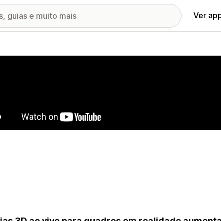
Ver ap
ia de imagens em destaque
ias 3D ao vivo para quadros em realidade aument