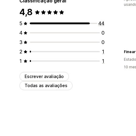
Classificação geral
usand
4,8
5
44
4
0
3
0
2
1
Finea
Estado
1
1
10 mes
Escrever avaliação
Todas as avaliações