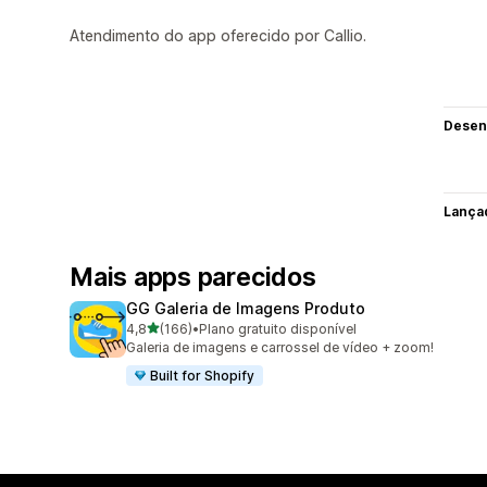
Atendimento do app oferecido por Callio.
Desen
Lança
Mais apps parecidos
GG Galeria de Imagens Produto
de 5 estrelas
4,8
(166)
•
Plano gratuito disponível
166 avaliações ao todo
Galeria de imagens e carrossel de vídeo + zoom!
Built for Shopify