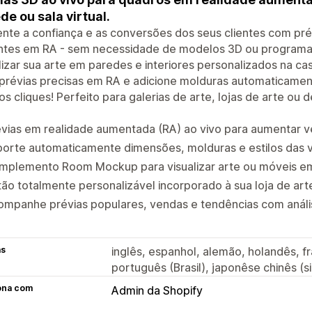
de ou sala virtual.
te a confiança e as conversões dos seus clientes com pré
antes em RA - sem necessidade de modelos 3D ou program
lizar sua arte em paredes e interiores personalizados na c
 prévias precisas em RA e adicione molduras automaticame
s cliques! Perfeito para galerias de arte, lojas de arte ou
évias em realidade aumentada (RA) ao vivo para aumentar 
orte automaticamente dimensões, molduras e estilos das v
mplemento Room Mockup para visualizar arte ou móveis em
ão totalmente personalizável incorporado à sua loja de ar
ompanhe prévias populares, vendas e tendências com análi
as
inglês, espanhol, alemão, holandês, fr
português (Brasil), japonêse chinês (s
ona com
Admin da Shopify