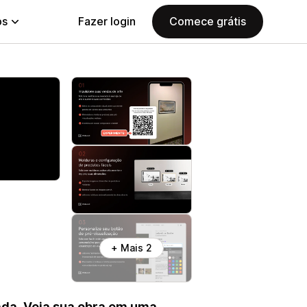
ps
Fazer login
Comece grátis
+ Mais 2
ada. Veja sua obra em uma