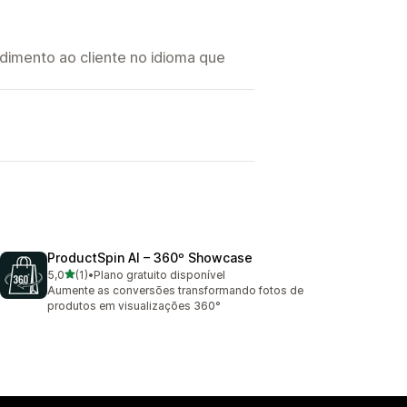
imento ao cliente no idioma que
ProductSpin AI – 360º Showcase
de 5 estrelas
5,0
(1)
•
Plano gratuito disponível
1 avaliações ao todo
Aumente as conversões transformando fotos de
produtos em visualizações 360°