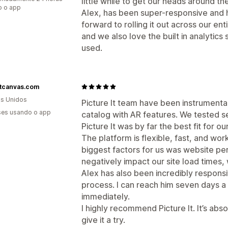
little while to get our heads around t
o o app
Alex, has been super-responsive and h
forward to rolling it out across our en
and we also love the built in analytics
used.
rtcanvas.com
s Unidos
Picture It team have been instrumental
es usando o app
catalog with AR features. We tested s
Picture It was by far the best fit for o
The platform is flexible, fast, and wor
biggest factors for us was website per
negatively impact our site load times, 
Alex has also been incredibly respons
process. I can reach him seven days 
immediately.
I highly recommend Picture It. It’s abs
give it a try.