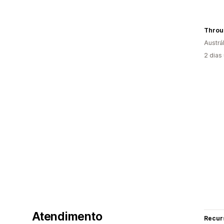
Throu
Austrál
2 dias
Atendimento
Recur