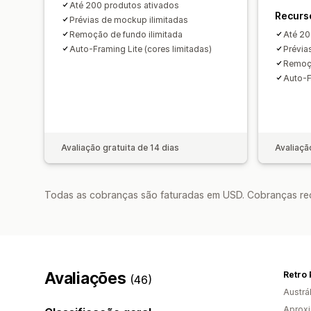
Até 200 produtos ativados
Recurs
Prévias de mockup ilimitadas
Remoção de fundo ilimitada
Até 20
Auto-Framing Lite (cores limitadas)
Prévia
Remoçã
Auto-F
Avaliação gratuita de 14 dias
Avaliaçã
Todas as cobranças são faturadas em USD. Cobranças reco
Avaliações
Retro 
(46)
Austrál
Aprox