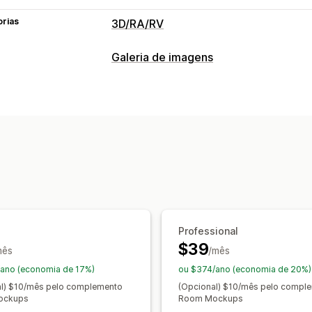
orias
3D/RA/RV
Visualização
Galeria de imagens
Modelos 3D
Vistas de 360º
Realida
Dimensionamento dinâmico
Visualiz
Visualizações ao vivo
Personalização
Configurador de produto
Criação de
Upload de arquivo
Branding persona
Professional
$39
mês
/mês
ano (economia de 17%)
ou $374/ano (economia de 20%)
al) $10/mês pelo complemento
(Opcional) $10/mês pelo compl
ockups
Room Mockups