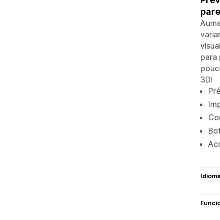
pare
Aumen
vari
visua
para
pouco
3D!
Pr
Imp
Co
Bot
Ac
Idiom
Funci