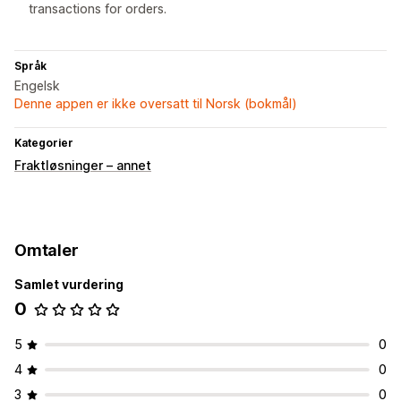
transactions for orders.
Språk
Engelsk
Denne appen er ikke oversatt til Norsk (bokmål)
Kategorier
Fraktløsninger – annet
Omtaler
Samlet vurdering
0
5
0
4
0
3
0