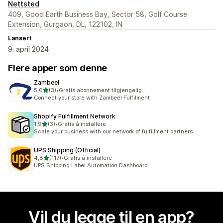
Nettsted
409, Good Earth Business Bay, Sector 58, Golf Course
Extension, Gurgaon, DL, 122102, IN
Lansert
9. april 2024
Flere apper som denne
Zambeel
av 5 stjerner
5,0
(3)
•
Gratis abonnement tilgjengelig
Totalt 3 omtaler
Connect your store with Zambeel Fulfilment
Shopify Fulfillment Network
av 5 stjerner
1,9
(3)
•
Gratis å installere
Totalt 3 omtaler
Scale your business with our network of fulfillment partners
UPS Shipping (Official)
av 5 stjerner
4,8
(117)
•
Gratis å installere
Totalt 117 omtaler
UPS Shipping Label Automation Dashboard
Vil du legge til en app?