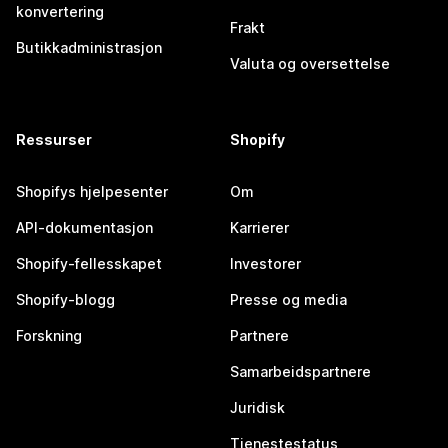
konvertering
Frakt
Butikkadministrasjon
Valuta og oversettelse
Ressurser
Shopify
Shopifys hjelpesenter
Om
API-dokumentasjon
Karrierer
Shopify-fellesskapet
Investorer
Shopify-blogg
Presse og media
Forskning
Partnere
Samarbeidspartnere
Juridisk
Tjenestestatus