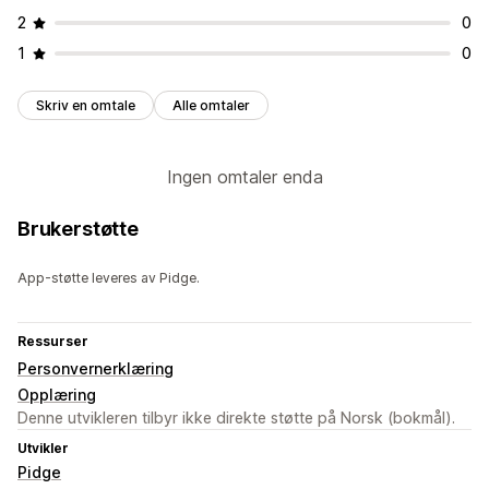
2
0
1
0
Skriv en omtale
Alle omtaler
Ingen omtaler enda
Brukerstøtte
App-støtte leveres av Pidge.
Ressurser
Personvernerklæring
Opplæring
Denne utvikleren tilbyr ikke direkte støtte på Norsk (bokmål).
Utvikler
Pidge