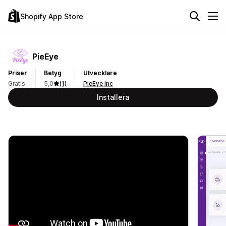
Shopify App Store
PieEye
Priser
Betyg
Utvecklare
Gratis
5,0
(1)
PieEye Inc
Installera