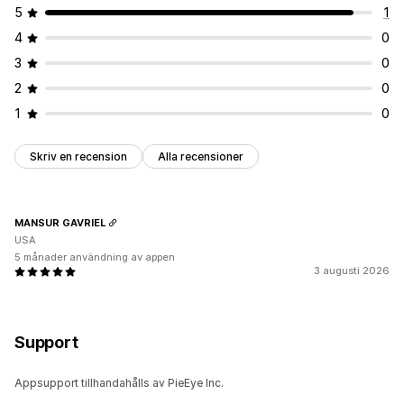
Reglering
5
1
CCPA
CPRA
GDPR
4
0
3
0
2
0
1
0
Skriv en recension
Alla recensioner
MANSUR GAVRIEL
USA
5 månader användning av appen
3 augusti 2026
Support
Appsupport tillhandahålls av PieEye Inc.