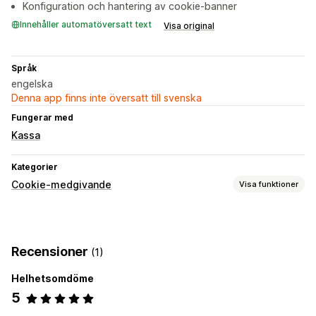
Konfiguration och hantering av cookie-banner
Innehåller automatöversatt text
Visa original
Språk
engelska
Denna app finns inte översatt till svenska
Fungerar med
Kassa
Kategorier
Cookie-medgivande
Visa funktioner
Visningsalternativ
Bannerdesign
Recensioner
(1)
Överensstämmelse om integritet
Helhetsomdöme
Loggar för samtycke
Cookie-skannare
Hantering av data
5
Generator för policy