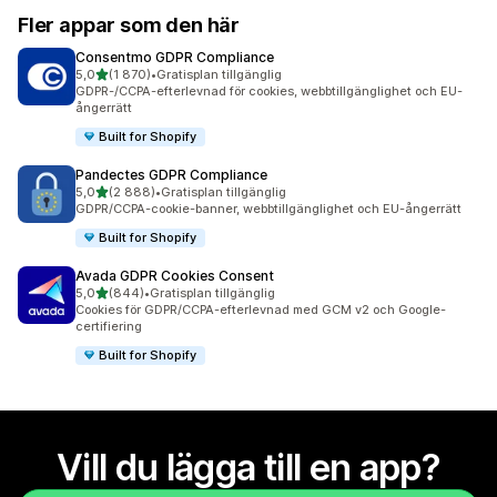
Fler appar som den här
Consentmo GDPR Compliance
av 5 stjärnor
5,0
(1 870)
•
Gratisplan tillgänglig
1870 recensioner totalt
GDPR-/CCPA-efterlevnad för cookies, webbtillgänglighet och EU-
ångerrätt
Built for Shopify
Pandectes GDPR Compliance
av 5 stjärnor
5,0
(2 888)
•
Gratisplan tillgänglig
2888 recensioner totalt
GDPR/CCPA-cookie-banner, webbtillgänglighet och EU-ångerrätt
Built for Shopify
Avada GDPR Cookies Consent
av 5 stjärnor
5,0
(844)
•
Gratisplan tillgänglig
844 recensioner totalt
Cookies för GDPR/CCPA-efterlevnad med GCM v2 och Google-
certifiering
Built for Shopify
Vill du lägga till en app?