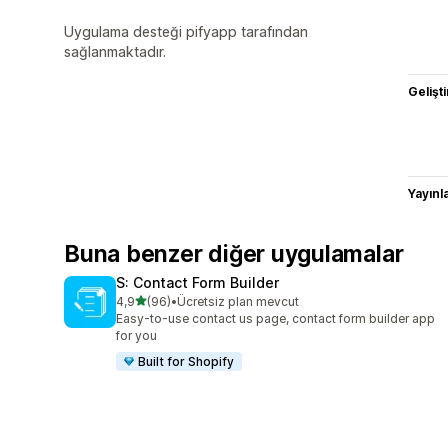
Uygulama desteği pifyapp tarafından
sağlanmaktadır.
Gelişti
Yayın
Buna benzer diğer uygulamalar
S: Contact Form Builder
5 yıldız üzerinden
4,9
(96)
•
Ücretsiz plan mevcut
toplam 96 değerlendirme
Easy-to-use contact us page, contact form builder app
for you
Built for Shopify