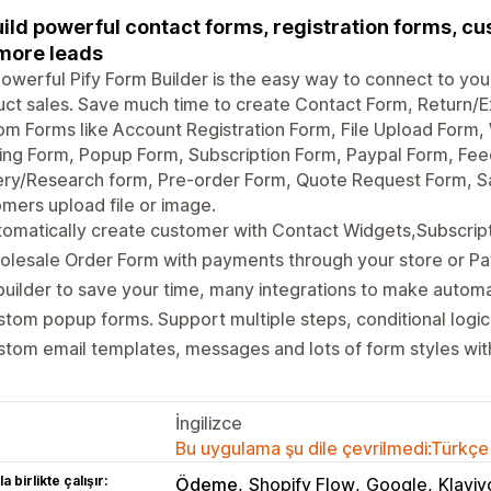
uild powerful contact forms, registration forms, 
more leads
owerful Pify Form Builder is the easy way to connect to y
ct sales. Save much time to create Contact Form, Return/
m Forms like Account Registration Form, File Upload Form
ng Form, Popup Form, Subscription Form, Paypal Form, Fee
ry/Research form, Pre-order Form, Quote Request Form, Sa
mers upload file or image.
omatically create customer with Contact Widgets,Subscript
lesale Order Form with payments through your store or Pay
builder to save your time, many integrations to make automa
tom popup forms. Support multiple steps, conditional log
tom email templates, messages and lots of form styles with
İngilizce
Bu uygulama şu dile çevrilmedi:Türkçe
a birlikte çalışır:
Ödeme
Shopify Flow
Google
Klaviy