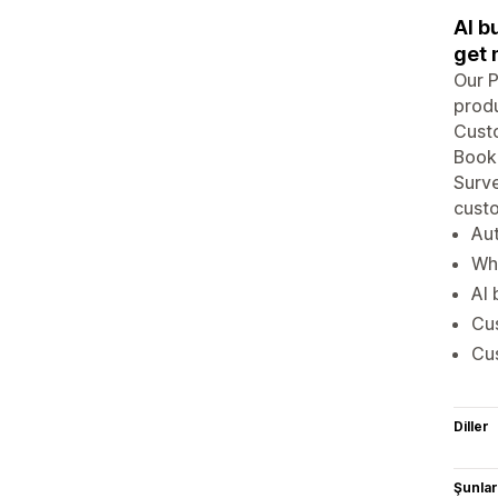
AI b
get 
Our P
produ
Custo
Booki
Surve
custo
Aut
Who
AI 
Cus
Cus
Diller
Şunlarl