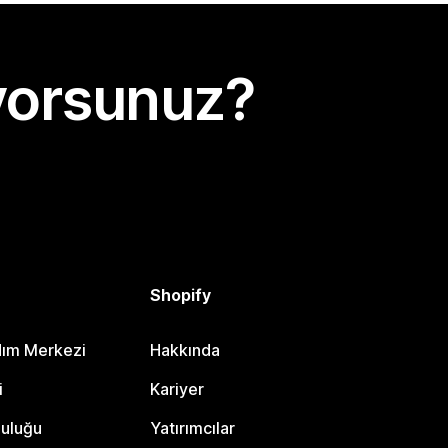
yorsunuz?
Shopify
dım Merkezi
Hakkında
i
Kariyer
luluğu
Yatırımcılar