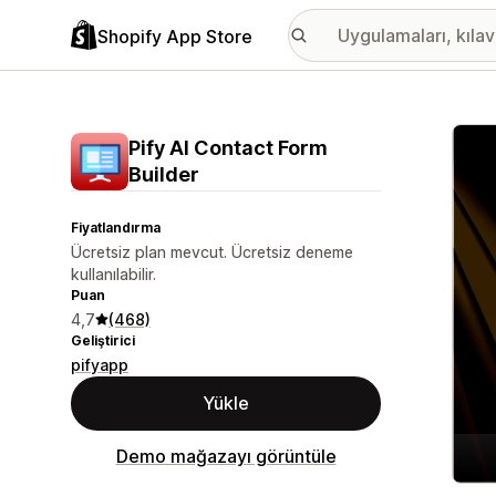
Shopify App Store
Öne ç
Pify AI Contact Form
Builder
Fiyatlandırma
Ücretsiz plan mevcut. Ücretsiz deneme
kullanılabilir.
Puan
4,7
(468)
Geliştirici
pifyapp
Yükle
Demo mağazayı görüntüle