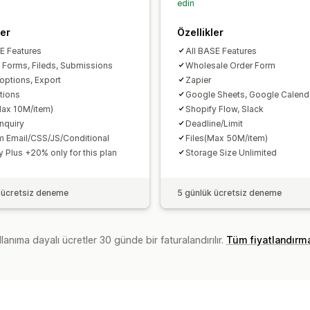
edin
ler
Özellikler
EE Features
All BASE Features
t Forms, Fileds, Submissions
Wholesale Order Form
options, Export
Zapier
ations
Google Sheets, Google Calend
Max 10M/item)
Shopify Flow, Slack
Inquiry
Deadline/Limit
 Email/CSS/JS/Conditional
Files(Max 50M/item)
y Plus +20% only for this plan
Storage Size Unlimited
 ücretsiz deneme
5 günlük ücretsiz deneme
lanıma dayalı ücretler 30 günde bir faturalandırılır.
Tüm fiyatlandırm