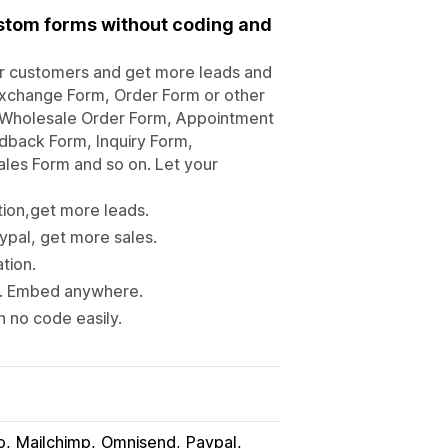
custom forms without coding and
our customers and get more leads and
Exchange Form, Order Form or other
, Wholesale Order Form, Appointment
dback Form, Inquiry Form,
les Form and so on. Let your
ion,get more leads.
pal, get more sales.
tion.
ic. Embed anywhere.
 no code easily.
o
Mailchimp
Omnisend
Paypal