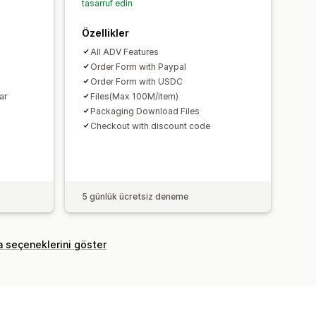
tasarruf edin
Özellikler
All ADV Features
Order Form with Paypal
Order Form with USDC
ar
Files(Max 100M/item)
Packaging Download Files
Checkout with discount code
5 günlük ücretsiz deneme
a seçeneklerini göster