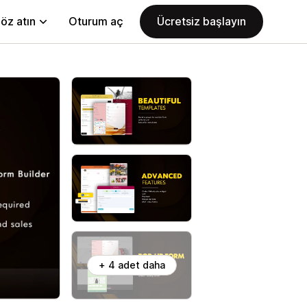
öz atın
Oturum aç
Ücretsiz başlayın
+ 4 adet daha