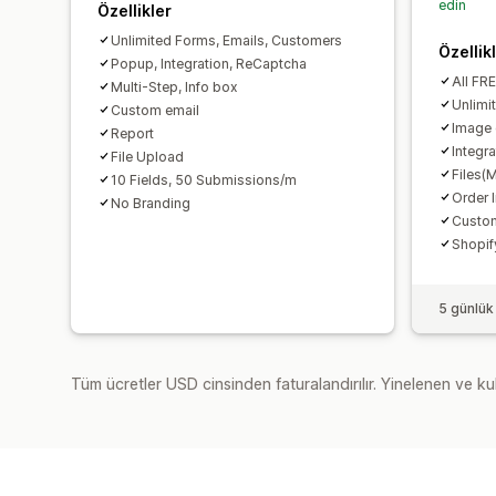
edin
Özellikler
Unlimited Forms, Emails, Customers
Özellik
Popup, Integration, ReCaptcha
All FR
Multi-Step, Info box
Unlimi
Custom email
Image 
Report
Integr
File Upload
Files(
10 Fields, 50 Submissions/m
Order 
No Branding
Custom
Shopif
5 günlük
Tüm ücretler USD cinsinden faturalandırılır. Yinelenen ve kul