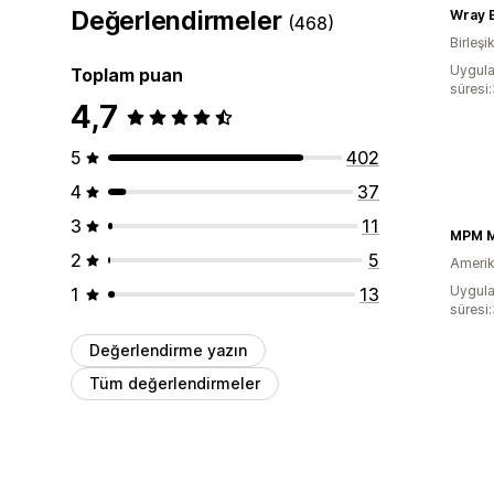
Değerlendirmeler
Wray 
(468)
Birleşik
Uygula
Toplam puan
süresi:
4,7
5
402
4
37
3
11
MPM M
2
5
Amerika
Uygula
1
13
süresi
Değerlendirme yazın
Tüm değerlendirmeler