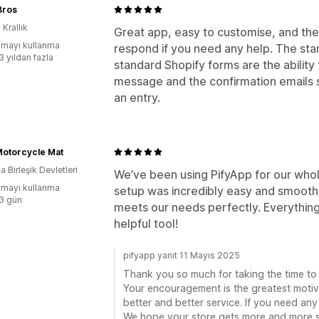
Bros
 Krallık
Great app, easy to customise, and the
mayı kullanma
respond if you need any help. The st
3 yıldan fazla
standard Shopify forms are the ability
message and the confirmation emails 
an entry.
otorcycle Mat
 Birleşik Devletleri
We’ve been using PifyApp for our whol
mayı kullanma
setup was incredibly easy and smooth. 
:3 gün
meets our needs perfectly. Everything
helpful tool!
pifyapp yanıt 11 Mayıs 2025
Thank you so much for taking the time to
Your encouragement is the greatest motiv
better and better service. If you need any 
We hope your store gets more and more s