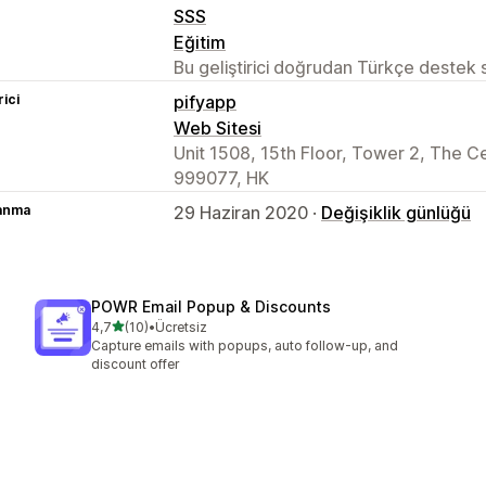
SSS
Eğitim
Bu geliştirici doğrudan Türkçe destek
rici
pifyapp
Web Sitesi
Unit 1508, 15th Floor, Tower 2, The C
999077, HK
lanma
29 Haziran 2020 ·
Değişiklik günlüğü
POWR Email Popup & Discounts
5 yıldız üzerinden
4,7
(10)
•
Ücretsiz
toplam 10 değerlendirme
Capture emails with popups, auto follow-up, and
discount offer