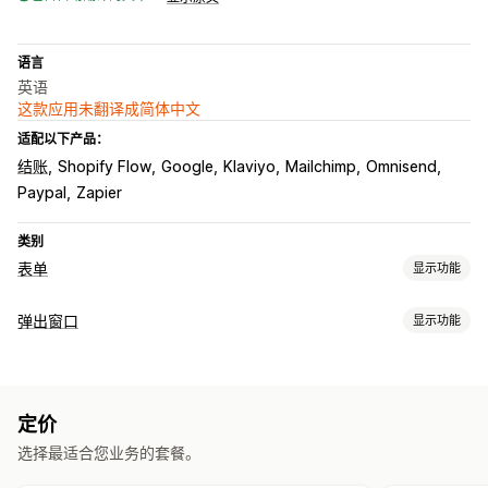
语言
英语
这款应用未翻译成简体中文
适配以下产品：
结账
Shopify Flow
Google
Klaviyo
Mailchimp
Omnisend
Paypal
Zapier
类别
表单
显示功能
表单类型
弹出窗口
显示功能
申请
预约
联系人
自定义
反馈
文件上传
多个步骤
新闻通讯
弹出窗口类型
订单
弹出窗口
定价报价
注册
问卷调查
批发
电子邮件弹出窗口
新闻通讯
表单
问卷调查
自定义弹出窗口
自定义
定价
管理弹出窗口
拖放式编辑器
字体和颜色
自定义字段
自定义 CSS
选择最适合您业务的套餐。
编辑器工具
模板
AI 生成
自定义代码
自定义字体
自定义 JavaScript
嵌入式表单
电子邮件模板
多语言
动态逻辑