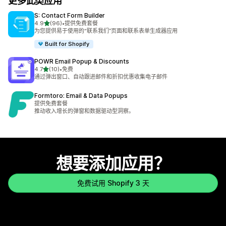
更多此类应用
S: Contact Form Builder
星（满分 5 星）
4.9
(96)
•
提供免费套餐
总共 96 条评论
为您提供易于使用的“联系我们”页面和联系表单生成器应用
Built for Shopify
POWR Email Popup & Discounts
星（满分 5 星）
4.7
(10)
•
免费
总共 10 条评论
通过弹出窗口、自动跟进邮件和折扣优惠收集电子邮件
Formtoro: Email & Data Popups
提供免费套餐
推动收入增长的弹窗和数据驱动型洞察。
想要添加应用？
免费试用 Shopify 3 天