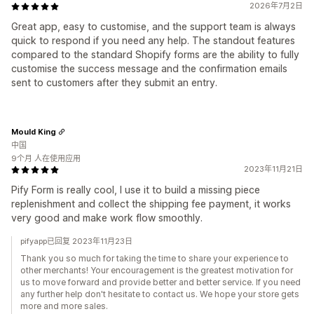
2026年7月2日
Great app, easy to customise, and the support team is always
quick to respond if you need any help. The standout features
compared to the standard Shopify forms are the ability to fully
customise the success message and the confirmation emails
sent to customers after they submit an entry.
Mould King
中国
9个月 人在使用应用
2023年11月21日
Pify Form is really cool, I use it to build a missing piece
replenishment and collect the shipping fee payment, it works
very good and make work flow smoothly.
pifyapp已回复 2023年11月23日
Thank you so much for taking the time to share your experience to
other merchants! Your encouragement is the greatest motivation for
us to move forward and provide better and better service. If you need
any further help don't hesitate to contact us. We hope your store gets
more and more sales.