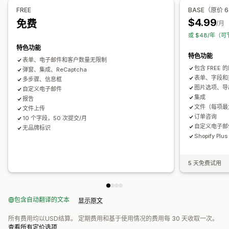
电子邮件获取名单
触发器和规则
自动化
定向
报告
分析
跟踪
条件逻辑
GDPR 复选框
FREE
BASE（原价 6
$4.99
免费
/月
数据管理
或 $48/年（可
电子邮件回复
自动同步
数据导出
控制面板
表单限制
状态跟踪
特色功能
历史记录
分析
验证码
特色功能
表单、电子邮件和客户数量无限制
包含 FREE
弹窗、集成、ReCaptcha
表单、字段和
多步骤、信息框
图片选项、导
自定义电子邮件
集成
报告
文件（每项最大
文件上传
订单咨询
10 个字段，50 次提交/月
自定义电子邮件
无品牌标识
Shopify P
5 天免费试用
包含自动翻译的文本
显示原文
所有费用均以USD结算。 定期费用和基于使用情况的费用每 30 天收取一次。
查看所有定价选项