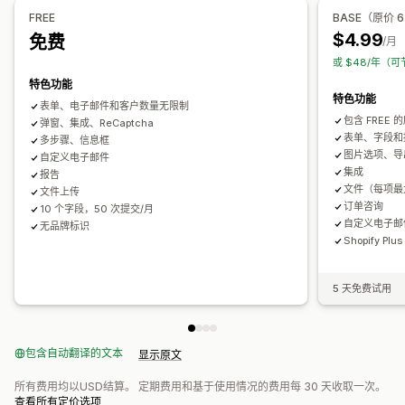
电子邮件获取名单
触发器和规则
自动化
定向
报告
分析
跟踪
条件逻辑
GDPR 复选框
FREE
BASE（原价 6
$4.99
免费
/月
数据管理
或 $48/年（可
电子邮件回复
自动同步
数据导出
控制面板
表单限制
状态跟踪
特色功能
历史记录
分析
验证码
特色功能
表单、电子邮件和客户数量无限制
包含 FREE
弹窗、集成、ReCaptcha
表单、字段和
多步骤、信息框
图片选项、导
自定义电子邮件
集成
报告
文件（每项最大
文件上传
订单咨询
10 个字段，50 次提交/月
自定义电子邮件
无品牌标识
Shopify P
5 天免费试用
包含自动翻译的文本
显示原文
所有费用均以USD结算。 定期费用和基于使用情况的费用每 30 天收取一次。
查看所有定价选项