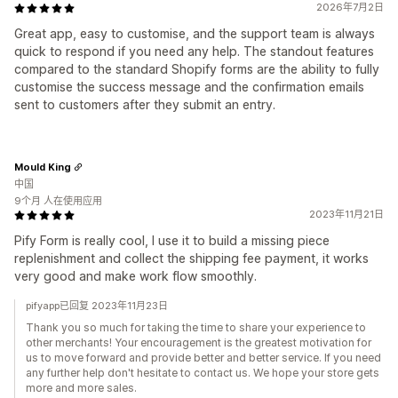
2026年7月2日
Great app, easy to customise, and the support team is always
quick to respond if you need any help. The standout features
compared to the standard Shopify forms are the ability to fully
customise the success message and the confirmation emails
sent to customers after they submit an entry.
Mould King
中国
9个月 人在使用应用
2023年11月21日
Pify Form is really cool, I use it to build a missing piece
replenishment and collect the shipping fee payment, it works
very good and make work flow smoothly.
pifyapp已回复 2023年11月23日
Thank you so much for taking the time to share your experience to
other merchants! Your encouragement is the greatest motivation for
us to move forward and provide better and better service. If you need
any further help don't hesitate to contact us. We hope your store gets
more and more sales.