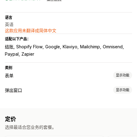
语言
英语
这款应用未翻译成简体中文
适配以下产品：
结账
Shopify Flow
Google
Klaviyo
Mailchimp
Omnisend
Paypal
Zapier
类别
表单
显示功能
表单类型
弹出窗口
显示功能
申请
预约
联系人
自定义
反馈
文件上传
多个步骤
新闻通讯
弹出窗口类型
订单
弹出窗口
定价报价
注册
问卷调查
批发
电子邮件弹出窗口
新闻通讯
表单
问卷调查
自定义弹出窗口
自定义
定价
管理弹出窗口
拖放式编辑器
字体和颜色
自定义字段
自定义 CSS
选择最适合您业务的套餐。
编辑器工具
模板
AI 生成
自定义代码
自定义字体
自定义 JavaScript
嵌入式表单
电子邮件模板
多语言
动态逻辑