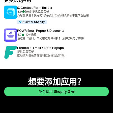
更多此类应用
S: Contact Form Builder
星（满分 5 星）
4.9
(96)
•
提供免费套餐
总共 96 条评论
为您提供易于使用的“联系我们”页面和联系表单生成器应用
Built for Shopify
POWR Email Popup & Discounts
星（满分 5 星）
4.7
(10)
•
免费
总共 10 条评论
通过弹出窗口、自动跟进邮件和折扣优惠收集电子邮件
Formtoro: Email & Data Popups
提供免费套餐
推动收入增长的弹窗和数据驱动型洞察。
想要添加应用？
免费试用 Shopify 3 天