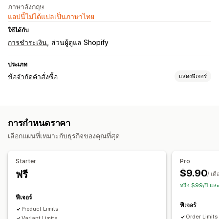
ภาษาอังกฤษ
แอปนี้ไม่ได้แปลเป็นภาษาไทย
ใช้ได้กับ
การชำระเงิน
ส่วนผู้ดูแล Shopify
ประเภท
ข้อจำกัดคำสั่งซื้อ
แสดงฟีเจอร์
กฎการจำกัด
ตามตะกร้าสินค้า
ปริมาณสูงสุด
ปริมาณขั้นต่ำ
ตามน้ำหนัก
การกำหนดราคา
ตามราคา
เฉพาะสินค้า
เฉพาะตัวเลือกสินค้า
เฉพาะคอลเลกชัน
เลือกแผนที่เหมาะกับธุรกิจของคุณที่สุด
การตั้งค่าการแจ้งเตือน
การแจ้งเตือนตะกร้าสินค้า
แอปการชำระเงิน
Starter
Pro
การแจ้งเตือนหน้าสินค้า
$9.90
ฟรี
/ เด
หรือ $99/ปี แล
ฟีเจอร์
ฟีเจอร์
Product Limits
Order Limits
Variant Limits