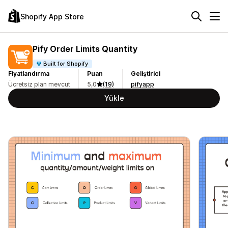
Shopify App Store
Pify Order Limits Quantity
Built for Shopify
Fiyatlandırma
Puan
Geliştirici
Ücretsiz plan mevcut
5,0
(19)
pifyapp
Yükle