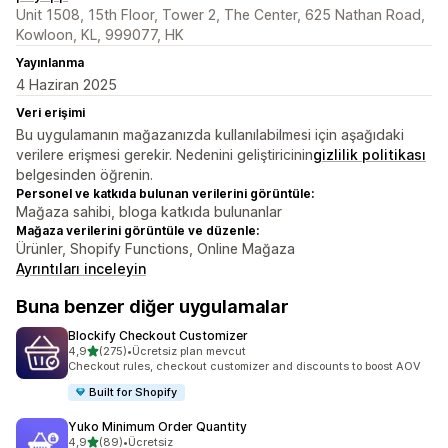
Unit 1508, 15th Floor, Tower 2, The Center, 625 Nathan Road,
Kowloon, KL, 999077, HK
Yayınlanma
4 Haziran 2025
Veri erişimi
Bu uygulamanın mağazanızda kullanılabilmesi için aşağıdaki
verilere erişmesi gerekir. Nedenini geliştiricinin
gizlilik politikası
belgesinden öğrenin.
Personel ve katkıda bulunan verilerini görüntüle:
Mağaza sahibi, bloga katkıda bulunanlar
Mağaza verilerini görüntüle ve düzenle:
Ürünler, Shopify Functions, Online Mağaza
Ayrıntıları inceleyin
Buna benzer diğer uygulamalar
Blockify Checkout Customizer
5 yıldız üzerinden
4,9
(275)
•
Ücretsiz plan mevcut
toplam 275 değerlendirme
Checkout rules, checkout customizer and discounts to boost AOV
Built for Shopify
Yuko Minimum Order Quantity
5 yıldız üzerinden
4,9
(89)
•
Ücretsiz