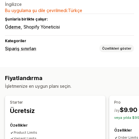
İngilizce
Bu uygulama şu dile çevrilmedi:Türkçe
Şunlarla birlikte çalışır:
Ödeme
Shopify Yöneticisi
Kategoriler
Sipariş sınırları
Özellikleri göster
Sınır kuralları
Sepet tabanlı
Maksimum miktar
Minimum miktar
Fiyatlandırma
Ağırlık bazında
Fiyat tabanlı
Ürüne özgü
Varyasyona özgü
İşletmenize en uygun planı seçin.
Koleksiyona özgü
Bildirim ayarları
Starter
Pro
Sepet uyarıları
Ödeme sayfası uyarıları
$9.90
Ücretsiz
/ay
Ürün sayfası uyarıları
veya yılda $99
Özellikler
Özellikler
Product Limits
Order Limits
Variant Limits