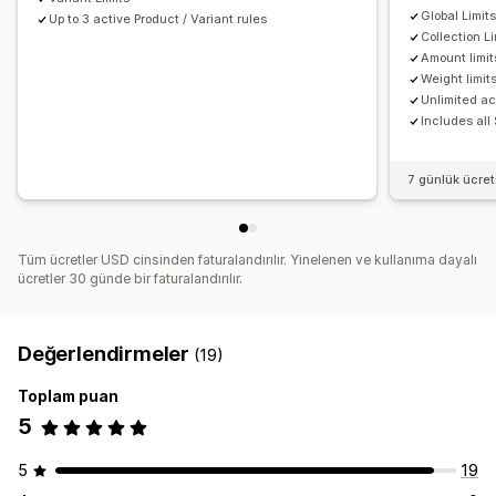
Global Limit
Up to 3 active Product / Variant rules
Collection Li
Amount limit
Weight limit
Unlimited ac
Includes all
7 günlük ücre
Tüm ücretler USD cinsinden faturalandırılır. Yinelenen ve kullanıma dayalı
ücretler 30 günde bir faturalandırılır.
Değerlendirmeler
(19)
Toplam puan
5
5
19