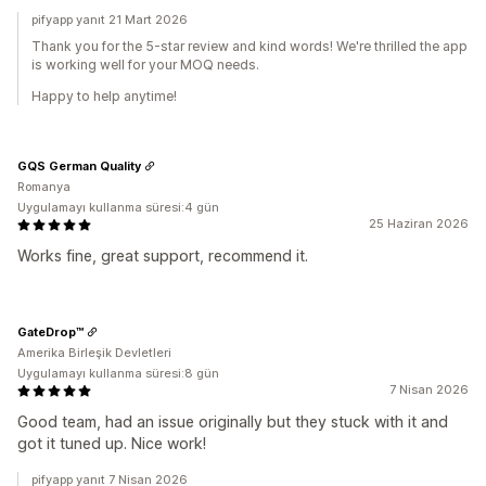
pifyapp yanıt 21 Mart 2026
Thank you for the 5-star review and kind words! We're thrilled the app
is working well for your MOQ needs.
Happy to help anytime!
GQS German Quality
Romanya
Uygulamayı kullanma süresi:4 gün
25 Haziran 2026
Works fine, great support, recommend it.
GateDrop™
Amerika Birleşik Devletleri
Uygulamayı kullanma süresi:8 gün
7 Nisan 2026
Good team, had an issue originally but they stuck with it and
got it tuned up. Nice work!
pifyapp yanıt 7 Nisan 2026