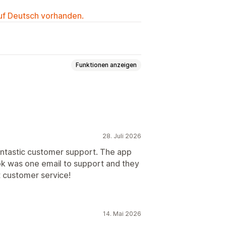
auf Deutsch vorhanden.
Funktionen anzeigen
ellen
Multiprodukt
Varianten
28. Juli 2026
 CSS
Farbe und Schriftart
antastic customer support. The app
t took was one email to support and they
rdefinierter Text
Vorlagen
t customer service!
sivität für Mobilgeräte
14. Mai 2026