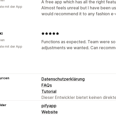
lien
A free app which has all the right feat
te mit der App
Almost feels unreal but I have been u
would recommend it to any fashion e
KI
lien
Functions as expected. Team were so h
te mit der App
adjustments we wanted. Can recomm
urcen
Datenschutzerklärung
FAQs
Tutorial
Dieser Entwickler bietet keinen direk
kler
pifyapp
Website