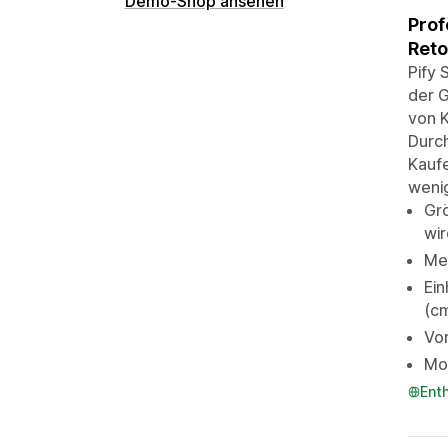
Demo-Shop ansehen
Prof
Reto
Pify 
der G
von K
Durch
Kaufe
wenig
Gr
wir
Meh
Ei
(cm
Vor
Mob
Ent