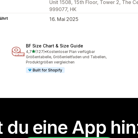
Unit 1508, 15th Floor, Tower 2, The C
999077, HK
ührt
16. Mai 2025
BF Size Chart & Size Guide
von 5 Sternen
4,7
(127)
•
Kostenloser Plan verfügbar
127 Rezensionen insgesamt
Größentabelle, Größenleitfaden und Tabellen,
Produktgrößen vergleichen
Built for Shopify
 du eine App hi