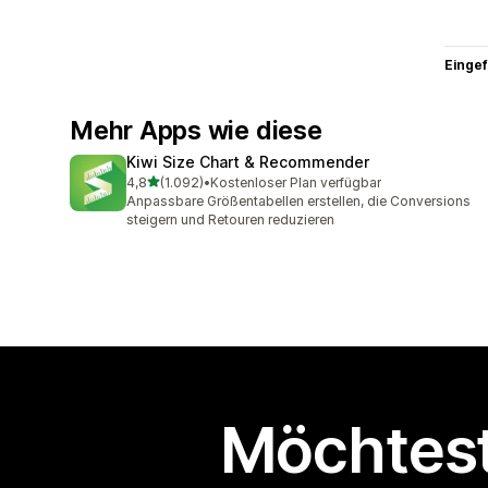
Eingef
Mehr Apps wie diese
Kiwi Size Chart & Recommender
von 5 Sternen
4,8
(1.092)
•
Kostenloser Plan verfügbar
1092 Rezensionen insgesamt
Anpassbare Größentabellen erstellen, die Conversions
steigern und Retouren reduzieren
Möchtest