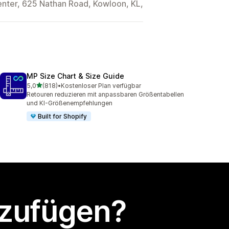
enter, 625 Nathan Road, Kowloon, KL,
MP Size Chart & Size Guide
von 5 Sternen
5,0
(818)
•
Kostenloser Plan verfügbar
818 Rezensionen insgesamt
Retouren reduzieren mit anpassbaren Größentabellen
und KI-Größenempfehlungen
Built for Shopify
nzufügen?