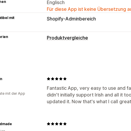
hen
Englisch
Für diese App ist keine Übersetzung 
ibel mit
Shopify-Adminbereich
orien
Produktvergleiche
Vergleichstools
Vergleichstabelle
Popups
Größentab
Ein- und Ausblenden
Bilder
Anzeigeoptionen
ín
Tabellenlayout
Benutzerdefiniertes
Fantastic App, very easy to use and f
te mit der App
didn't initially support Irish and all i
Benutzerdefinierte Symbole
Benutze
updated it. Now that's what I call grea
Produktseite
Kollektionsseite
Respon
ndmade