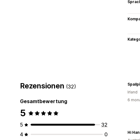
Sprac
Kompat
Kateg
Rezensionen
Spailp
(32)
Irland
6 mona
Gesamtbewertung
5
5
32
Hi Ha
4
0