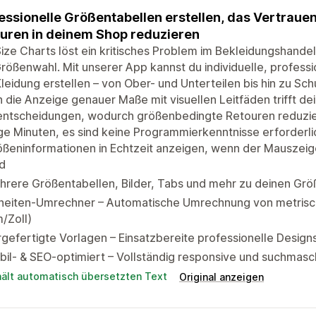
essionelle Größentabellen erstellen, das Vertraue
uren in deinem Shop reduzieren
Size Charts löst ein kritisches Problem im Bekleidungshandel
rößenwahl. Mit unserer App kannst du individuelle, professi
leidung erstellen – von Ober- und Unterteilen bis hin zu Sc
 die Anzeige genauer Maße mit visuellen Leitfäden trifft de
ntscheidungen, wodurch größenbedingte Retouren reduziert
e Minuten, es sind keine Programmierkenntnisse erforderli
ößeninformationen in Echtzeit anzeigen, wenn der Mauszei
d
rere Größentabellen, Bilder, Tabs und mehr zu deinen Grö
nheiten-Umrechner – Automatische Umrechnung von metrisch
/Zoll)
gefertigte Vorlagen – Einsatzbereite professionelle Designs 
il- & SEO-optimiert – Vollständig responsive und suchmas
hält automatisch übersetzten Text
Original anzeigen