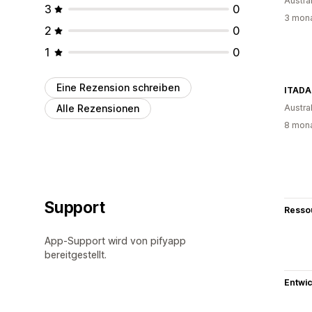
Austra
3
0
3 mona
2
0
1
0
Eine Rezension schreiben
ITADA
Alle Rezensionen
Austra
8 mona
Support
Resso
App-Support wird von pifyapp
bereitgestellt.
Entwic