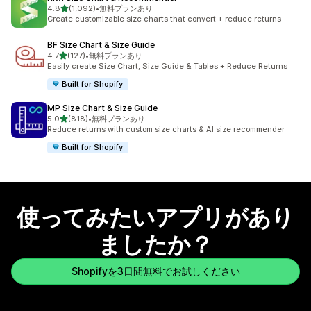
5つ星中
4.8
(1,092)
•
無料プランあり
合計レビュー数：1092件
Create customizable size charts that convert + reduce returns
BF Size Chart & Size Guide
5つ星中
4.7
(127)
•
無料プランあり
合計レビュー数：127件
Easily create Size Chart, Size Guide & Tables + Reduce Returns
Built for Shopify
MP Size Chart & Size Guide
5つ星中
5.0
(818)
•
無料プランあり
合計レビュー数：818件
Reduce returns with custom size charts & AI size recommender
Built for Shopify
使ってみたいアプリがあり
ましたか？
Shopifyを3日間無料でお試しください