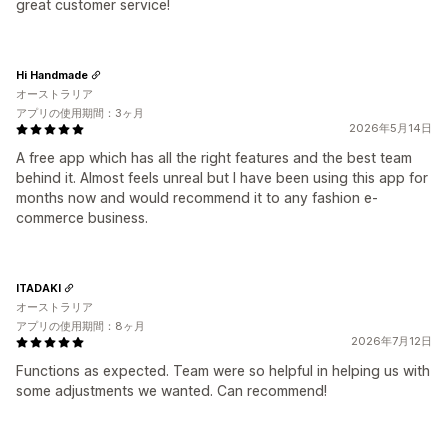
great customer service!
Hi Handmade
オーストラリア
アプリの使用期間：3ヶ月
2026年5月14日
A free app which has all the right features and the best team
behind it. Almost feels unreal but I have been using this app for
months now and would recommend it to any fashion e-
commerce business.
ITADAKI
オーストラリア
アプリの使用期間：8ヶ月
2026年7月12日
Functions as expected. Team were so helpful in helping us with
some adjustments we wanted. Can recommend!