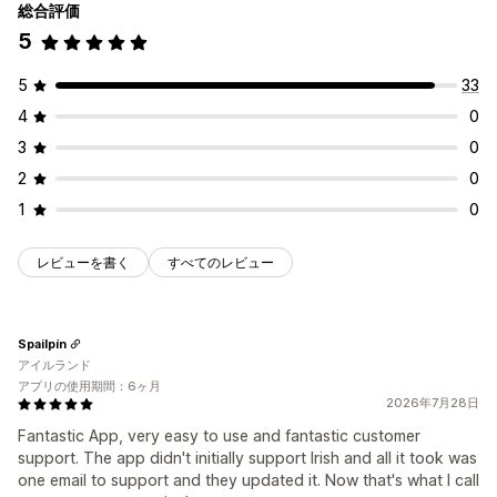
総合評価
表示オプション
5
テーブルレイアウト
カスタムCSS
色とフォント
カスタムアイコン
カスタムテキスト
テンプレート
商品ページ
5
33
コレクションページ
モバイル対応
4
0
3
0
2
0
1
0
レビューを書く
すべてのレビュー
Spailpín
アイルランド
アプリの使用期間：6ヶ月
2026年7月28日
Fantastic App, very easy to use and fantastic customer
support. The app didn't initially support Irish and all it took was
one email to support and they updated it. Now that's what I call