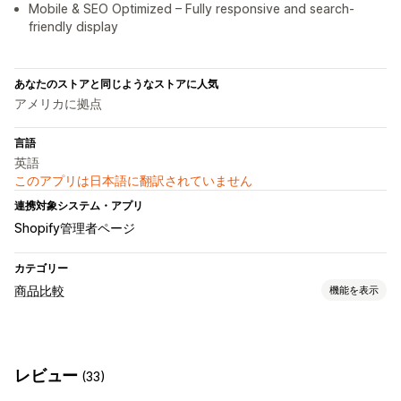
Mobile & SEO Optimized – Fully responsive and search-
friendly display
あなたのストアと同じようなストアに人気
アメリカに拠点
言語
英語
このアプリは日本語に翻訳されていません
連携対象システム・アプリ
Shopify管理者ページ
カテゴリー
商品比較
機能を表示
比較ツール
比較テーブル
ポップアップ
サイズ表
複数商品
レビュー
(33)
バリエーション
表示と非表示
画像