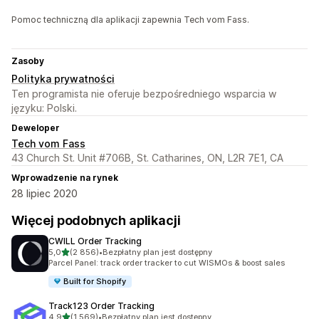
Pomoc techniczną dla aplikacji zapewnia Tech vom Fass.
Zasoby
Polityka prywatności
Ten programista nie oferuje bezpośredniego wsparcia w
języku: Polski.
Deweloper
Tech vom Fass
43 Church St. Unit #706B, St. Catharines, ON, L2R 7E1, CA
Wprowadzenie na rynek
28 lipiec 2020
Więcej podobnych aplikacji
CWILL Order Tracking
na 5 gwiazdek
5,0
(2 856)
•
Bezpłatny plan jest dostępny
Łączna liczba recenzji: 2856
Parcel Panel: track order tracker to cut WISMOs & boost sales
Built for Shopify
Track123 Order Tracking
na 5 gwiazdek
4,9
(1 569)
•
Bezpłatny plan jest dostępny