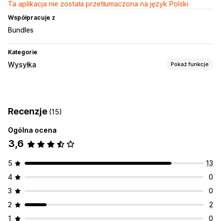
Ta aplikacja nie została przetłumaczona na język Polski
Współpracuje z
Bundles
Kategorie
Wysyłka
Pokaż funkcje
Etykiety i opakowanie
Listy kompletacyjne
Recenzje
(15)
Ogólna ocena
3,6
5
13
4
0
3
0
2
2
1
0