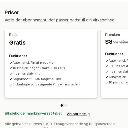
Priser
Vælg det abonnement, der passer bedst til din virksomhed.
Basic
Premium
$8
Gratis
om måne
Funktioner
Funktioner
Automatisk P
Automatisk Pin af produkter
50 Pins om 
10 Pins om dagen (maks. 100 i alt)
Ingen omskr
Ingen omskrivning
Automatisk u
Begrænset til 100 udgivne Pins
10 planlagt
3 planlagte og designede Pins om måneden
Indeholder maskinoversat tekst
Vis oprindelig
Alle gebyrer faktureres i USD. Tilbagevendende og brugsbaserede