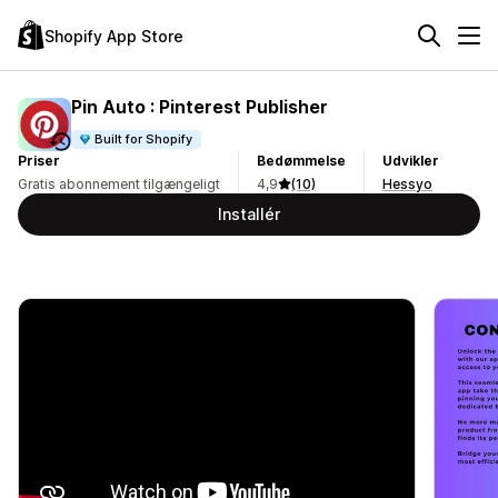
Shopify App Store
Pin Auto : Pinterest Publisher
Built for Shopify
Priser
Bedømmelse
Udvikler
Gratis abonnement tilgængeligt
4,9
(10)
Hessyo
Installér