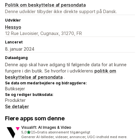
Politik om beskyttelse af persondata
Denne udvikler tilbyder ikke direkte support på Dansk.
Udvikler
Hessyo
12 Rue Lavoisier, Cugnaux, 31270, FR
Lanceret
8. januar 2024
Dataadgang
Denne app skal have adgang til følgende data for at kunne
fungere i din butik. Se hvorfor i udviklerens
politik om
beskyttelse af persondata
.
Se data om medarbejdere og bidragydere:
Butiksejer
Se og rediger butiksdata:
Produkter
Se detaljer
Flere apps som denne
Visualift: AI Images & Video
ud af 5 stjerner
5,0
(2)
•
Gratis abonnement tilgængeligt
2 anmeldelser i alt
Generer AI-billeder, videoer, annoncer, UGC-indhold med mere.