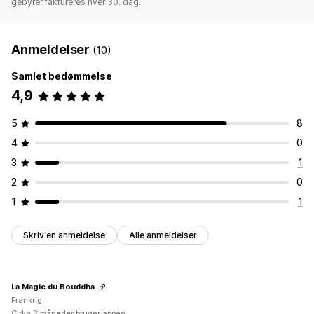
gebyrer faktureres hver 30. dag.
Anmeldelser
(10)
Samlet bedømmelse
4,9
5
8
4
0
3
1
2
0
1
1
Skriv en anmeldelse
Alle anmeldelser
La Magie du Bouddha.
Frankrig
Cirka 2 måneder bruger appen