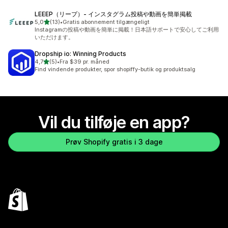
LEEEP（リープ）‑ インスタグラム投稿や動画を簡単掲載
ud af 5 stjerner
5,0
(13)
•
Gratis abonnement tilgængeligt
13 anmeldelser i alt
Instagramの投稿や動画を簡単に掲載！日本語サポートで安心してご利用
いただけます。
Dropship io: Winning Products
ud af 5 stjerner
4,7
(5)
•
Fra $39 pr. måned
5 anmeldelser i alt
Find vindende produkter, spor shopiffy-butik og produktsalg
Vil du tilføje en app?
Prøv Shopify gratis i 3 dage