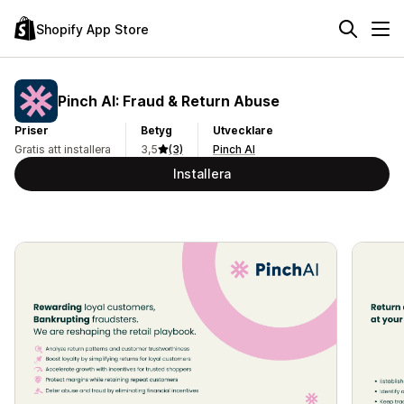
Shopify App Store
Pinch AI: Fraud & Return Abuse
Priser
Betyg
Utvecklare
Gratis att installera
3,5
(3)
Pinch AI
Installera