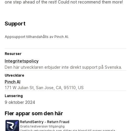
one step ahead of the rest! Could not recommend them more!
Support
Appsupport tillhandahålls av Pinch AI.
Resurser
Integritetspolicy
Den här utvecklaren erbjuder inte direkt support på Svenska.
Utvecklare
Pinch AI
171 W Julian St, San Jose, CA, 95110, US
Lansering
9 oktober 2024
Fler appar som den här
RefundSentry ‑ Return Fraud
Gratis testversion tillgänglig
Upptäck returmissbruk som döljer sig bland till synes normala