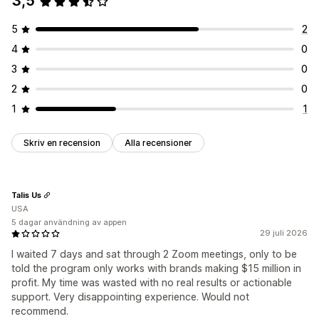
3,5
5
2
4
0
3
0
2
0
1
1
Skriv en recension
Alla recensioner
Talis Us
USA
5 dagar användning av appen
29 juli 2026
I waited 7 days and sat through 2 Zoom meetings, only to be
told the program only works with brands making $15 million in
profit. My time was wasted with no real results or actionable
support. Very disappointing experience. Would not
recommend.