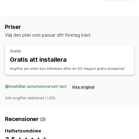
botar
Chargebacks
Falska konton
Presentkortsmissbruk
Returhantering
Leverans
Automatiska godkännanden
Anpassade policyer
Förebyggande verktyg
Priser
Återbetalningshantering
Kundblockeringslista
Anpassade regler
Blockeringslista
Välj den plan som passar ditt företag bäst.
Analysverktyg
AI-baserad identifiering
Bedrägerifilter
Automatiserade arbetsflöden
Gratis
Gratis att installera
Aviseringar och analyser
Misstänkt aktivitet
Bedrägeriaviseringar
Riskrapporter
Avgifter per order kan tillkomma efter en 60-dagars gratis provperiod
E-postaviseringar
Innehåller automatöversatt text
Visa original
Alla avgifter debiteras i USD.
Recensioner
(3)
Helhetsomdöme