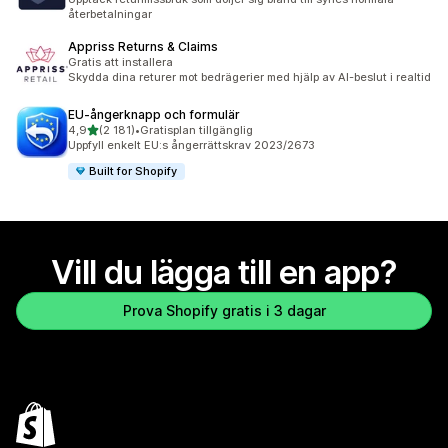
återbetalningar
Appriss Returns & Claims
Gratis att installera
Skydda dina returer mot bedrägerier med hjälp av AI-beslut i realtid
EU‑ångerknapp och formulär
av 5 stjärnor
4,9
(2 181)
•
Gratisplan tillgänglig
2181 recensioner totalt
Uppfyll enkelt EU:s ångerrättskrav 2023/2673
Built for Shopify
Vill du lägga till en app?
Prova Shopify gratis i 3 dagar