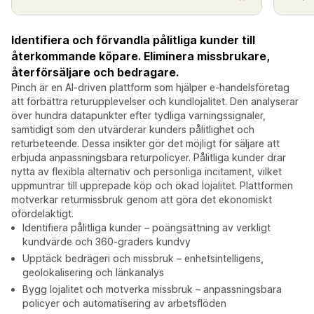
Identifiera och förvandla pålitliga kunder till
återkommande köpare. Eliminera missbrukare,
återförsäljare och bedragare.
Pinch är en AI-driven plattform som hjälper e-handelsföretag
att förbättra returupplevelser och kundlojalitet. Den analyserar
över hundra datapunkter efter tydliga varningssignaler,
samtidigt som den utvärderar kunders pålitlighet och
returbeteende. Dessa insikter gör det möjligt för säljare att
erbjuda anpassningsbara returpolicyer. Pålitliga kunder drar
nytta av flexibla alternativ och personliga incitament, vilket
uppmuntrar till upprepade köp och ökad lojalitet. Plattformen
motverkar returmissbruk genom att göra det ekonomiskt
ofördelaktigt.
Identifiera pålitliga kunder – poängsättning av verkligt
kundvärde och 360-graders kundvy
Upptäck bedrägeri och missbruk – enhetsintelligens,
geolokalisering och länkanalys
Bygg lojalitet och motverka missbruk – anpassningsbara
policyer och automatisering av arbetsflöden