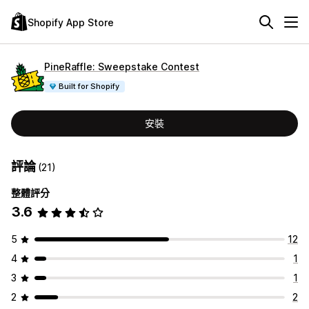
Shopify App Store
PineRaffle: Sweepstake Contest
Built for Shopify
安裝
評論
(21)
整體評分
3.6
5
12
4
1
3
1
2
2