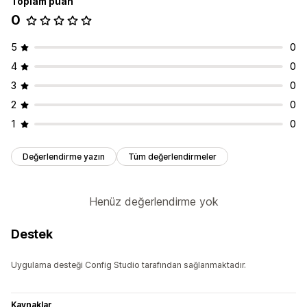
Toplam puan
0
5
0
4
0
3
0
2
0
1
0
Değerlendirme yazın
Tüm değerlendirmeler
Henüz değerlendirme yok
Destek
Uygulama desteği Config Studio tarafından sağlanmaktadır.
Kaynaklar