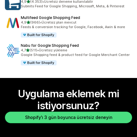
5 yıldız üzerinden
4,9
(4.353)
•
Ücretsiz deneme kullanılabilir
toplam 4353 değerlendirme
Submits Feed for Google Shopping, Microsoft, Meta, & Pinterest
Multifeed Google Shopping Feed
5 yıldız üzerinden
4,9
(966)
•
Ücretsiz plan mevcut
toplam 966 değerlendirme
Feeds & conversion tracking for Google, Facebook, Awin & more
Built for Shopify
Nabu for Google Shopping Feed
5 yıldız üzerinden
4,7
(511)
•
Ücretsiz yükleme
toplam 511 değerlendirme
Google Shopping feed & product feed for Google Merchant Center
Built for Shopify
Uygulama eklemek mi
istiyorsunuz?
Shopify'ı 3 gün boyunca ücretsiz deneyin