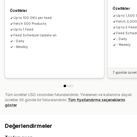
Envanter desteği
GTIN yönetimi
Akış optimizasyonu
Özellikler
Özellikler
Up to 1,500 
Up to 100 SKU per feed
Fetch 3,000
Fetch 500 Products
Up to 5 Feed
Up to 1 Feed
Feed Schedu
Feed Schedule Update on
- Daily
- Daily
- Weekly
- Weekly
7 günlük ücre
Tüm ücretler USD cinsinden faturalandırılır. Yinelenen ve kullanıma dayalı
ücretler 30 günde bir faturalandırılır.
Tüm fiyatlandırma seçeneklerini
göster
Değerlendirmeler