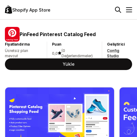
Shopify App Store
PinFeed Pinterest Catalog Feed
Fiyatlandırma
Puan
Geliştirici
Ücretsiz plan
(0
Config
0,0
mevcut
Değerlendirmeler)
Studio
Yükle