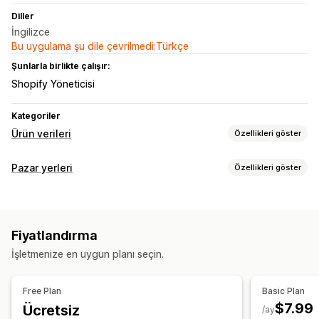
Diller
İngilizce
Bu uygulama şu dile çevrilmedi:Türkçe
Şunlarla birlikte çalışır:
Shopify Yöneticisi
Kategoriler
Ürün verileri
Özellikleri göster
Akış özelleştirme
Pazar yerleri
Özellikleri göster
Öz nitelik filtreleme
Öz nitelik haritalama
Meta alanlar
Liste kaydı yönetimi
Özel etiketler
Yerel envanter
Varyasyon senkronizasyonu
Ürün verisi otomasyonu
Ürün verisi
Ürün senkronizasyonu
Koleksiyon hedefleme
Fiyatlandırma
Ürün seçimi
Teklif senkronizasyonu
Yerel para birimi
Akış yönetimi
İşletmenize en uygun planı seçin.
Toplu yükleme
Özel liste kayıtları
Ürün senkronizasyonu
Toplu düzenleme
Mağaza güncellemeleri
Gerçek zamanlı güncellemeler
Free Plan
Basic Plan
Zamanlanmış senkronizasyon
Kitleye özgü akışlar
$7.99
Ücretsiz
/ay