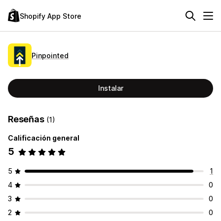
Shopify App Store
Pinpointed
Instalar
Reseñas
(1)
Calificación general
5
5
1
4
0
3
0
2
0