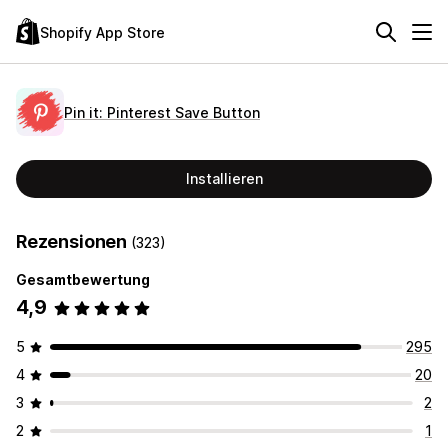
Shopify App Store
Pin it: Pinterest Save Button
Installieren
Rezensionen
(323)
Gesamtbewertung
4,9
5
295
4
20
3
2
2
1