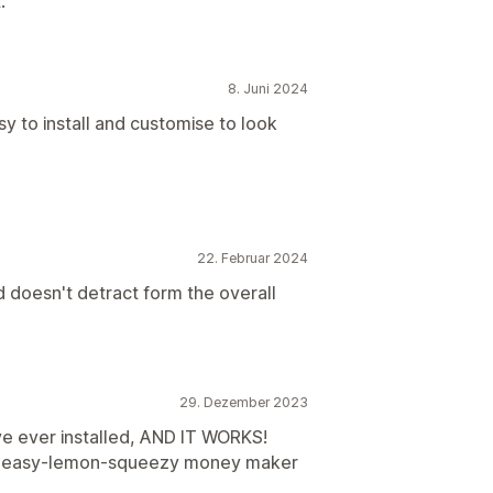
.
8. Juni 2024
asy to install and customise to look
22. Februar 2024
nd doesn't detract form the overall
29. Dezember 2023
I've ever installed, AND IT WORKS!
y-peasy-lemon-squeezy money maker