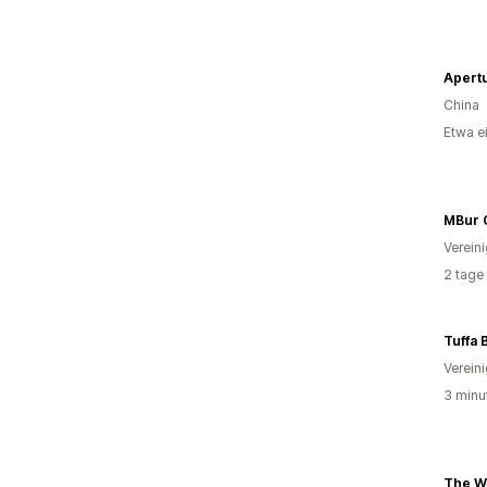
Apert
China
Etwa e
MBur 
Verein
2 tage
Tuffa 
Verein
3 minu