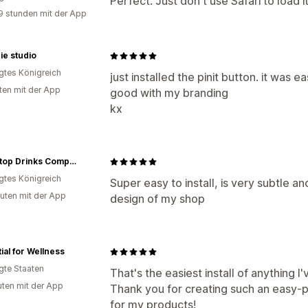
Perfect. Just don't use Safari to load it
9 stunden mit der App
e studio
igtes Königreich
just installed the pinit button. it was e
ten mit der App
good with my branding
kx
Gattertop Drinks Company
igtes Königreich
Super easy to install, is very subtle a
uten mit der App
design of my shop
ial for Wellness
igte Staaten
That's the easiest install of anything 
uten mit der App
Thank you for creating such an eas
for my products!