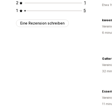
2
1
Etwa 1
1
5
kweeni
Eine Rezension schreiben
Verein
6 minu
Verein
32 min
Essent
Verein
11 min