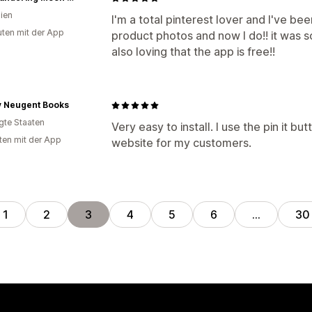
lien
I'm a total pinterest lover and I've be
uten mit der App
product photos and now I do!! it was s
also loving that the app is free!!
 Neugent Books
igte Staaten
Very easy to install. I use the pin it bu
ten mit der App
website for my customers.
1
2
3
4
5
6
…
30