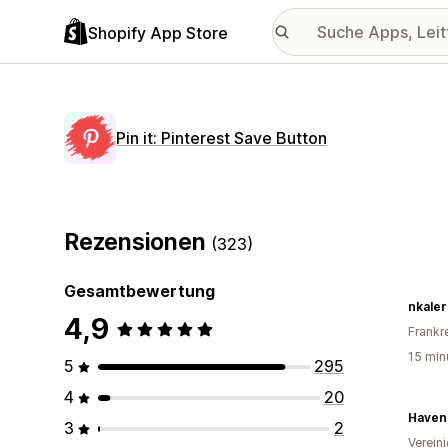
Shopify App Store
Pin it: Pinterest Save Button
Rezensionen
(323)
Gesamtbewertung
nkaler
4,9
Frankr
15 min
5
295
4
20
Haven
3
2
Verein