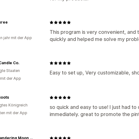
uree
This program is very convenient, and
in jahr mit der App
quickly and helped me solve my prob
Candle Co.
igte Staaten
Easy to set up, Very customizable, sh
 mit der App
Boots
igtes Königreich
so quick and easy to use! I just had t
ten mit der App
immediately. great to promote the pin
The Wandering Moon Co.