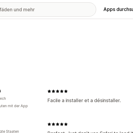
Apps durchs
i
eich
Facile a installer et a désinstaller.
uten mit der App
igte Staaten