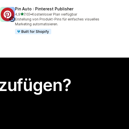
Pin Auto : Pinterest Publisher
von 5 Sternen
4,9
(10)
•
Kostenloser Plan verfügbar
10 Rezensionen insgesamt
Erstellung von Produkt-Pins für einfaches visuelles
Marketing automatisieren.
Built for Shopify
nzufügen?