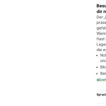
Besu
dir 
Der „
präse
gefal
Wenn 
Hast
Lager
die e
Nut
un
Bil
Ben
Ent
Sprac