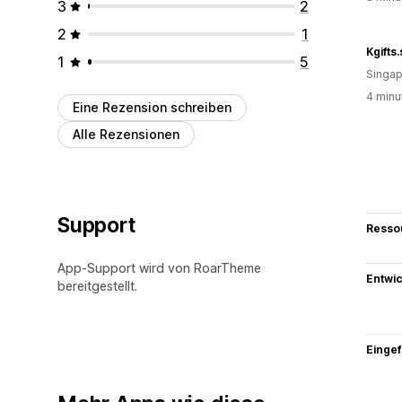
3
2
2
1
Kgifts
1
5
Singap
4 minu
Eine Rezension schreiben
Alle Rezensionen
Support
Resso
App-Support wird von RoarTheme
Entwic
bereitgestellt.
Eingef