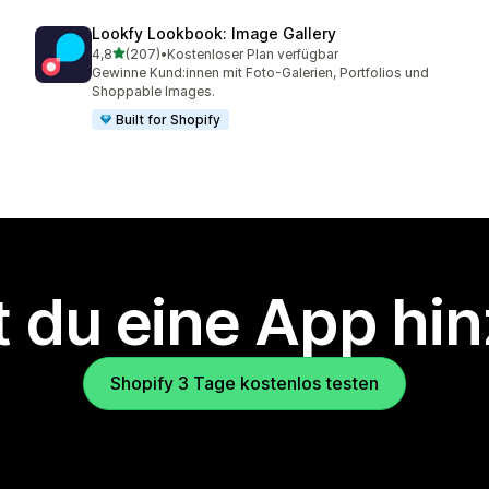
Lookfy Lookbook: Image Gallery
von 5 Sternen
4,8
(207)
•
Kostenloser Plan verfügbar
207 Rezensionen insgesamt
Gewinne Kund:innen mit Foto-Galerien, Portfolios und
Shoppable Images.
Built for Shopify
 du eine App hi
Shopify 3 Tage kostenlos testen