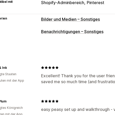
ibel mit
Shopify-Adminbereich
Pinterest
orien
Bilder und Medien – Sonstiges
Benachrichtigungen – Sonstiges
& Ink
igte Staaten
Excellent! Thank you for the user frien
uten mit der App
saved me so much time (and frustratio
Plum
igtes Königreich
easy peasy set up and walkthrough - 
ten mit der App