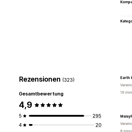
Kompat
Kateg
Rezensionen
Earth 
(323)
Verein
19 min
Gesamtbewertung
4,9
5
295
Maisy
Verein
4
20
8 minu