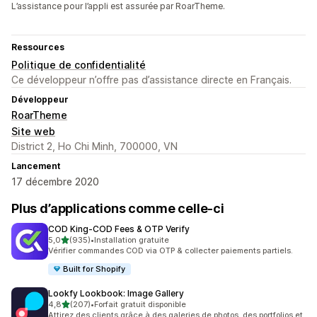
L’assistance pour l’appli est assurée par RoarTheme.
Ressources
Politique de confidentialité
Ce développeur n’offre pas d’assistance directe en Français.
Développeur
RoarTheme
Site web
District 2, Ho Chi Minh, 700000, VN
Lancement
17 décembre 2020
Plus d’applications comme celle-ci
COD King‑COD Fees & OTP Verify
étoile(s) sur 5
5,0
(935)
•
Installation gratuite
935 avis au total
Vérifier commandes COD via OTP & collecter paiements partiels.
Built for Shopify
Lookfy Lookbook: Image Gallery
étoile(s) sur 5
4,8
(207)
•
Forfait gratuit disponible
207 avis au total
Attirez des clients grâce à des galeries de photos, des portfolios et