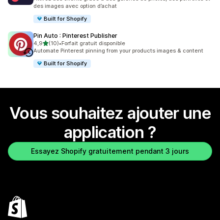
des images avec option d’achat
Built for Shopify
Pin Auto : Pinterest Publisher
étoile(s) sur 5
4,9
(10)
•
Forfait gratuit disponible
10 avis au total
Automate Pinterest pinning from your products images & content
Built for Shopify
Vous souhaitez ajouter une
application ?
Essayez Shopify gratuitement pendant 3 jours