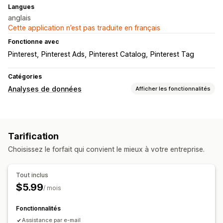
Langues
anglais
Cette application n’est pas traduite en français
Fonctionne avec
Pinterest
Pinterest Ads
Pinterest Catalog
Pinterest Tag
Catégories
Analyses de données
Afficher les fonctionnalités
Comportement du client
Suivi de l’activité
Suivi de l’événement
Pages vues
Tarification
Marketing et ventes
Choisissez le forfait qui convient le mieux à votre entreprise.
Attribution marketing
Retour sur investissement publicitaire (ROAS)
Tout inclus
Suivi des achats
Suivi de pixel
$5.99
/ mois
Fonctionnalités
Assistance par e-mail