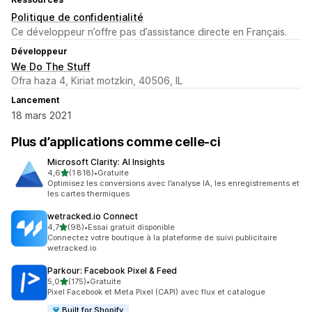
Politique de confidentialité
Ce développeur n’offre pas d’assistance directe en Français.
Développeur
We Do The Stuff
Ofra haza 4, Kiriat motzkin, 40506, IL
Lancement
18 mars 2021
Plus d’applications comme celle-ci
Microsoft Clarity: AI Insights
étoile(s) sur 5
4,6
(1 818)
•
Gratuite
1818 avis au total
Optimisez les conversions avec l’analyse IA, les enregistrements et
les cartes thermiques
wetracked.io Connect
étoile(s) sur 5
4,7
(98)
•
Essai gratuit disponible
98 avis au total
Connectez votre boutique à la plateforme de suivi publicitaire
wetracked.io
Parkour: Facebook Pixel & Feed
étoile(s) sur 5
5,0
(175)
•
Gratuite
175 avis au total
Pixel Facebook et Meta Pixel (CAPI) avec flux et catalogue
Built for Shopify