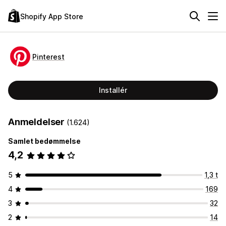
Shopify App Store
Pinterest
Installér
Anmeldelser
(1.624)
Samlet bedømmelse
4,2
5
1,3 t
4
169
3
32
2
14