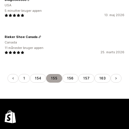
USA
5 minutter bruger appen
13. maj 2026
Rieker Shoe Canada
Canada
11 måneder bruger appen
25. marts 2026
1
154
155
156
157
163