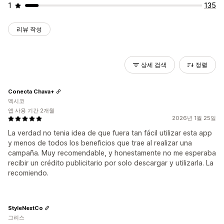
1
135
리뷰 작성
상세 검색
정렬
Conecta Chava+
멕시코
앱 사용 기간 2개월
2026년 1월 25일
La verdad no tenia idea de que fuera tan fácil utilizar esta app
y menos de todos los beneficios que trae al realizar una
campaña. Muy recomendable, y honestamente no me esperaba
recibir un crédito publicitario por solo descargar y utilizarla. La
recomiendo.
StyleNestCo
그리스