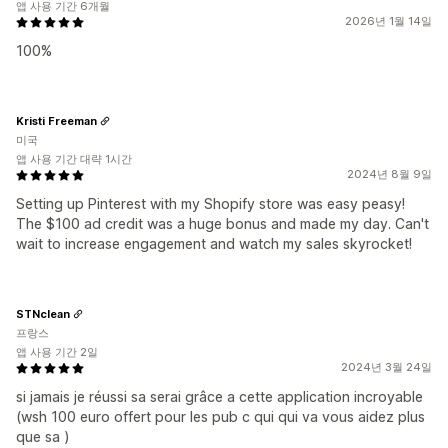
앱 사용 기간 6개월
2026년 1월 14일
100%
Kristi Freeman
미국
앱 사용 기간 대략 1시간
2024년 8월 9일
Setting up Pinterest with my Shopify store was easy peasy!
The $100 ad credit was a huge bonus and made my day. Can't
wait to increase engagement and watch my sales skyrocket!
STNclean
프랑스
앱 사용 기간 2일
2024년 3월 24일
si jamais je réussi sa serai grâce a cette application incroyable
(wsh 100 euro offert pour les pub c qui qui va vous aidez plus
que sa )