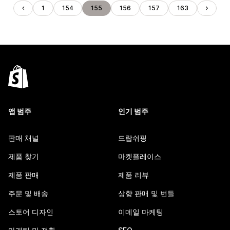
1
154
155
156
157
163
앱 범주
인기 범주
판매 채널
드랍쉬핑
제품 찾기
마켓플레이스
제품 판매
제품 리뷰
주문 및 배송
상향 판매 및 번들
스토어 디자인
이메일 마케팅