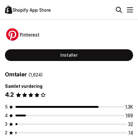
Shopify App Store
Pinterest
Installer
Omtaler
(1,624)
Samlet vurdering
4.2
5
1.3K
4
169
3
32
2
14