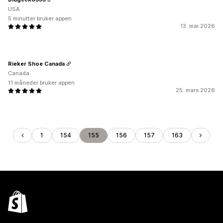
USA
5 minutter bruker appen
13. mai 2026
Rieker Shoe Canada
Canada
11 måneder bruker appen
25. mars 2026
1
154
155
156
157
163