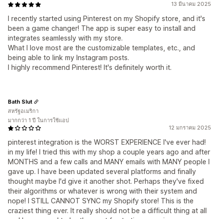
13 มีนาคม 2025
I recently started using Pinterest on my Shopify store, and it's
been a game changer! The app is super easy to install and
integrates seamlessly with my store.
What I love most are the customizable templates, etc., and
being able to link my Instagram posts.
I highly recommend Pinterest! It's definitely worth it.
Bath Slut
สหรัฐอเมริกา
มากกว่า 1 ปี ในการใช้แอป
12 มกราคม 2025
pinterest integration is the WORST EXPERIENCE I've ever had!
in my life! I tried this with my shop a couple years ago and after
MONTHS and a few calls and MANY emails with MANY people I
gave up. I have been updated several platforms and finally
thought maybe I'd give it another shot. Perhaps they've fixed
their algorithms or whatever is wrong with their system and
nope! I STILL CANNOT SYNC my Shopify store! This is the
craziest thing ever. It really should not be a difficult thing at all