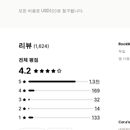
모든 비용은 USD(으)로 청구됩니다.
리뷰
Rock
(1,624)
독일
앱 사용
전체 평점
4.2
5
1.3천
4
169
3
32
2
14
1
133
Cora's
네덜란