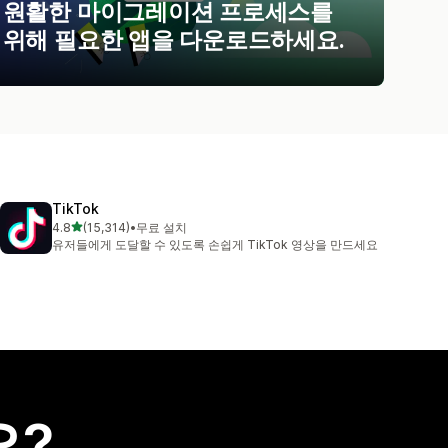
원활한 마이그레이션 프로세스를
위해 필요한 앱을 다운로드하세요.
TikTok
별 5개 중
4.8
(15,314)
•
무료 설치
총 리뷰 15314개
유저들에게 도달할 수 있도록 손쉽게 TikTok 영상을 만드세요
요?