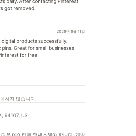
s daily. After contacting Pinterest
s got removed.
2026년 6월 11일
 digital products successfully.
 pins. Great for small businesses
interest for free!
제공하지 않습니다.
A, 94107, US
 다음 데이터에 액세스해야 합니다. 개발