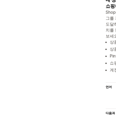
쇼핑하
Sho
그를 
도달하
치를 
보세요
상
상
Pi
쇼
계
언어
다음과 