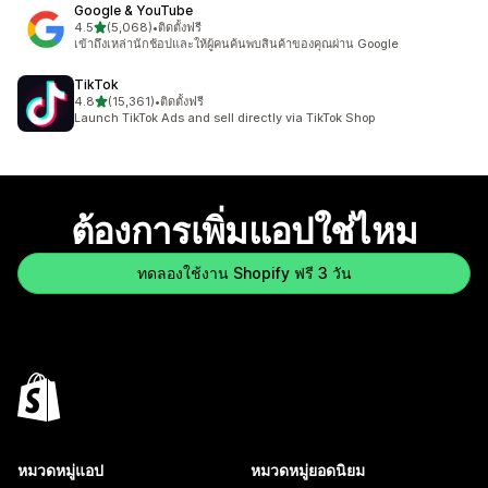
Google & YouTube
เต็ม 5 ดาว
4.5
(5,068)
•
ติดตั้งฟรี
ทั้งหมด 5068 รีวิว
เข้าถึงเหล่านักช้อปและให้ผู้คนค้นพบสินค้าของคุณผ่าน Google
TikTok
เต็ม 5 ดาว
4.8
(15,361)
•
ติดตั้งฟรี
ทั้งหมด 15361 รีวิว
Launch TikTok Ads and sell directly via TikTok Shop
ต้องการเพิ่มแอปใช่ไหม
ทดลองใช้งาน Shopify ฟรี 3 วัน
หมวดหมู่แอป
หมวดหมู่ยอดนิยม