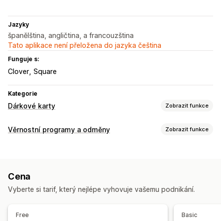
Jazyky
španělština, angličtina, a francouzština
Tato aplikace není přeložena do jazyka čeština
Funguje s:
Clover
Square
Kategorie
Dárkové karty
Zobrazit funkce
Typy karet
Věrnostní programy a odměny
Zobrazit funkce
Značkové
Digitální
Fyzické
Kredit pro obchod
Typy programů
Přizpůsobení
Programy odměn
Členství
Úrovně VIP
Digitální peněženky
Vlastní částky
Vlastní design
Vlastní e-mail
Cena
Odměny, které můžete nabízet
Stránka zůstatku
Dárkové zprávy
Import dárkových karet
Vyberte si tarif, který nejlépe vyhovuje vašemu podnikání.
Kredit pro obchod
Možnosti doručení
Free
Basic
Vlastní datum
E-mail
Naplánované doručení