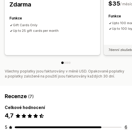
$35
Zdarma
/ měsí
Funkce
Funkce
Upto 100 mon
Gift Cards Only
Up to 100 lo
Up to 25 gift cards per month
7denní zkušeb
Všechny poplatky jsou fakturovány v měně USD. Opakované poplatky
a poplatky založené na použití jsou fakturovány každých 30 dní.
Recenze
(7)
Celkové hodnocení
4,7
5
6