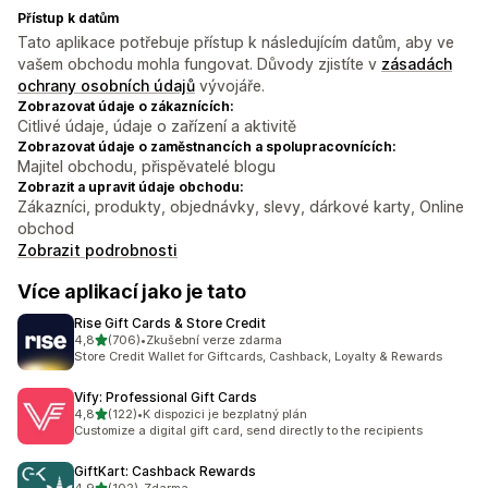
Přístup k datům
Tato aplikace potřebuje přístup k následujícím datům, aby ve
vašem obchodu mohla fungovat. Důvody zjistíte v
zásadách
ochrany osobních údajů
vývojáře.
Zobrazovat údaje o zákaznících:
Citlivé údaje, údaje o zařízení a aktivitě
Zobrazovat údaje o zaměstnancích a spolupracovnících:
Majitel obchodu, přispěvatelé blogu
Zobrazit a upravit údaje obchodu:
Zákazníci, produkty, objednávky, slevy, dárkové karty, Online
obchod
Zobrazit podrobnosti
Více aplikací jako je tato
Rise Gift Cards & Store Credit
z 5 hvězd
4,8
(706)
•
Zkušební verze zdarma
Celkový počet recenzí: 706
Store Credit Wallet for Giftcards, Cashback, Loyalty & Rewards
Vify: Professional Gift Cards
z 5 hvězd
4,8
(122)
•
K dispozici je bezplatný plán
Celkový počet recenzí: 122
Customize a digital gift card, send directly to the recipients
GiftKart: Cashback Rewards
z 5 hvězd