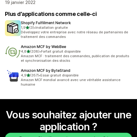
19 janvier 2022
Plus d’applications comme celle-ci
Shopify Fulfillment Network
étoile(s) sur 5
1,9
(3)
•
Installation gratuite
3 avis au total
Développez votre entreprise avec notre réseau de partenaires de
traitement des commandes
Amazon MCF by WebBee
étoile(s) sur 5
4,8
(338)
•
Forfait gratuit disponible
338 avis au total
Amazon MCF : traitement des commandes, publication de produits
et synchronisation des stocks
Amazon MCF by ByteStand
étoile(s) sur 5
4,9
(357)
•
Essai gratuit disponible
357 avis au total
Amazon MCF mondial avancé avec une véritable assistance
humaine
Vous souhaitez ajouter une
application ?