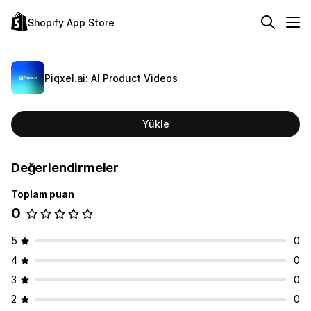
Shopify App Store
Piqxel.ai: AI Product Videos
Yükle
Değerlendirmeler
Toplam puan
0
5
0
4
0
3
0
2
0