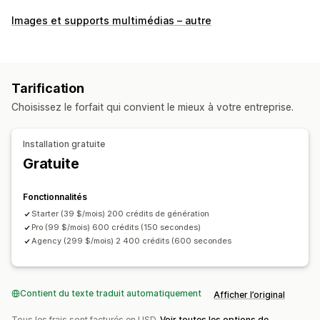
Gestion des vidéos
Images et supports multimédias – autre
Vidéos achetables
Lecture automatique
Vidéo interactive
Personnalisation
Montage vidéo
Importation de vidéos
Arrière-plan vidéo
Tarification
Lecteur vidéo
Widget vidéo
Vidéos intégrées
Choisissez le forfait qui convient le mieux à votre entreprise.
Carrousels
Optimisation pour le format mobile
Installation gratuite
Gratuite
Fonctionnalités
Starter (39 $/mois) 200 crédits de génération
Pro (99 $/mois) 600 crédits (150 secondes)
Agency (299 $/mois) 2 400 crédits (600 secondes
Contient du texte traduit automatiquement
Afficher l’original
Tous les frais sont facturés en USD.
Voir toutes les options de