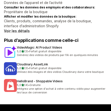
Données de l’appareil et de l’activité
Consulter les données des employés et des collaborateurs:
Propriétaire de la boutique
Afficher et modifier les données de la boutique:
Clients, produits, commandes, analyse de la boutique,
interface d'administration Shopify
Voir les détails
Plus d’applications comme celle-ci
VideoMagic: AI Product Videos
étoile(s) sur 5
5,0
(3)
•
Forfait gratuit disponible
3 avis au total
Générez des vidéos de produits par l’IA en quelques minutes
Cloudinary AssetLink
étoile(s) sur 5
5,0
(3)
•
Forfait gratuit disponible
3 avis au total
Utilisez des images et des vidéos Cloudinary dans votre boutique
HelloBrand ‑ Shoppable Videos
étoile(s) sur 5
5,0
(4)
•
Gratuite
4 avis au total
Intégrez une option d'achat à votre contenu vidéo pour augmenter
les taux de conversion