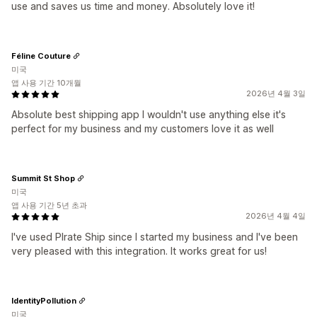
use and saves us time and money. Absolutely love it!
Féline Couture
미국
앱 사용 기간 10개월
2026년 4월 3일
Absolute best shipping app I wouldn't use anything else it's
perfect for my business and my customers love it as well
Summit St Shop
미국
앱 사용 기간 5년 초과
2026년 4월 4일
I've used PIrate Ship since I started my business and I've been
very pleased with this integration. It works great for us!
IdentityPollution
미국