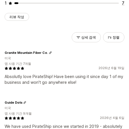
1
7
리뷰 작성
상세 검색
정렬
Granite Mountain Fiber Co.
미국
앱 사용 기간 7개월
2026년 6월 19일
Absolutly love PirateShip! Have been using it since day 1 of my
business and won't go anywhere else!
Guide Dots
미국
앱 사용 기간 9개월
2026년 4월 6일
We have used PirateShip since we started in 2019 - absolutely