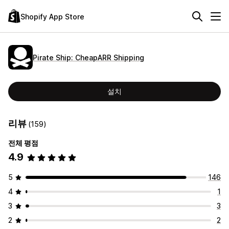
Shopify App Store
Pirate Ship: CheapARR Shipping
설치
리뷰
(159)
전체 평점
4.9
5
146
4
1
3
3
2
2