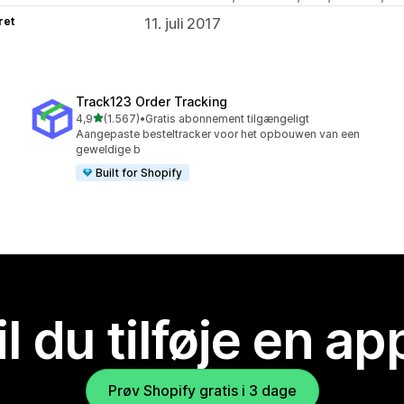
ret
11. juli 2017
Track123 Order Tracking
ud af 5 stjerner
4,9
(1.567)
•
Gratis abonnement tilgængeligt
1567 anmeldelser i alt
Aangepaste besteltracker voor het opbouwen van een
geweldige b
Built for Shopify
il du tilføje en ap
Prøv Shopify gratis i 3 dage