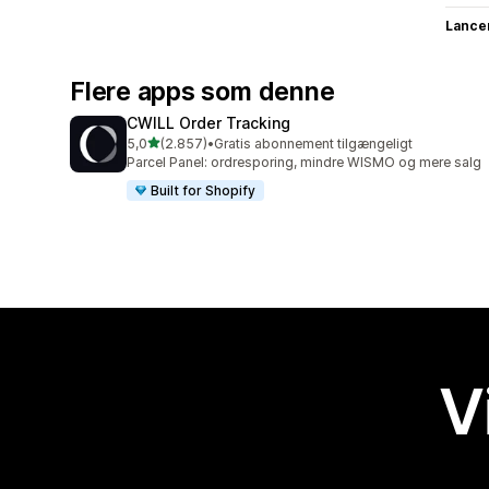
Lance
Flere apps som denne
CWILL Order Tracking
ud af 5 stjerner
5,0
(2.857)
•
Gratis abonnement tilgængeligt
2857 anmeldelser i alt
Parcel Panel: ordresporing, mindre WISMO og mere salg
Built for Shopify
V