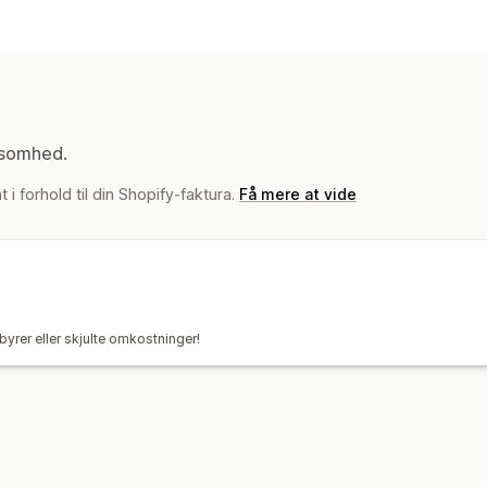
Labels og emballage
Labeloprettelse
Masseudskrivning
A
Tolddokumenter
Returlabels
Leverin
Ordresynkronisering
Valg af fragtfir
Administration af forsendelser
ksomhed.
Ordresynkronisering
Sporing i realtid
 i forhold til din Shopify-faktura.
Få mere at vide
Ordreopdateringer
Leveringsanalyse
byrer eller skjulte omkostninger!