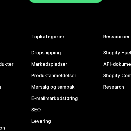
Topkategorier
Ressourcer
Dropshipping
Shopify Hjæ
dukter
Markedspladser
API-dokume
Produktanmeldelser
Shopify Co
g
Mersalg og sampak
Research
E-mailmarkedsføring
SEO
Levering
ion