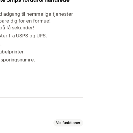
d adgang til hemmelige tjenester
pare dig for en formue!
 på få sekunder!
ster fra USPS og UPS.
.
belprinter.
r sporingsnumre.
Vis funktioner