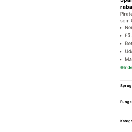
raba
Pirat
som U
Nem
Få 
Bet
Uds
Mar
Ind
Sprog
Funge
Katego