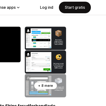
se apps
Log ind
Start gratis
+ 8 mere
te Ships forudforhandlede