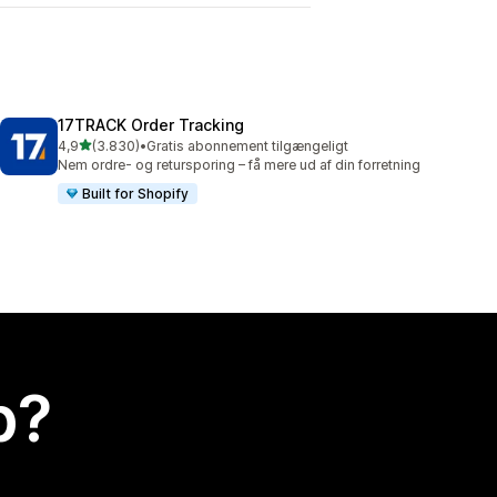
17TRACK Order Tracking
ud af 5 stjerner
4,9
(3.830)
•
Gratis abonnement tilgængeligt
3830 anmeldelser i alt
Nem ordre- og retursporing – få mere ud af din forretning
Built for Shopify
p?