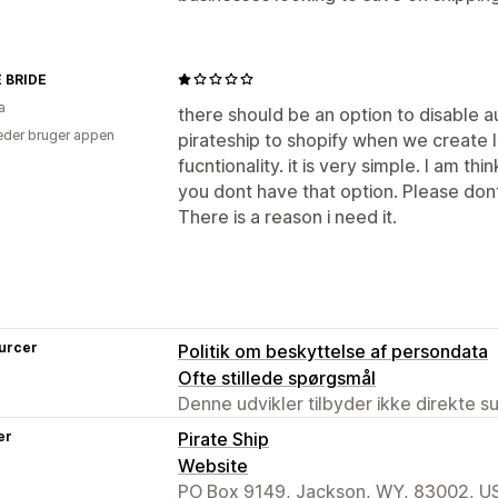
 BRIDE
a
there should be an option to disable 
der bruger appen
pirateship to shopify when we create 
fucntionality. it is very simple. I am t
you dont have that option. Please dont
There is a reason i need it.
urcer
Politik om beskyttelse af persondata
Ofte stillede spørgsmål
Denne udvikler tilbyder ikke direkte s
er
Pirate Ship
Website
PO Box 9149, Jackson, WY, 83002, U