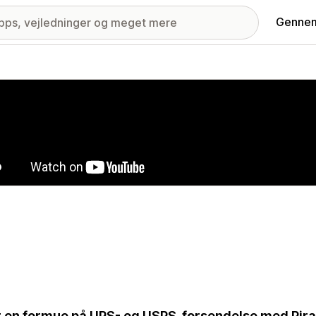
Gennem
ri med udvalgte billeder
 en formue på UPS- og USPS-forsendelse med Pira