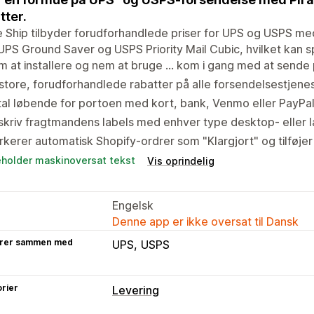
tter.
e Ship tilbyder forudforhandlede priser for UPS og USPS me
PS Ground Saver og USPS Priority Mail Cubic, hvilket kan s
 at installere og nem at bruge ... kom i gang med at sende
store, forudforhandlede rabatter på alle forsendelsestjene
al løbende for portoen med kort, bank, Venmo eller PayPal
kriv fragtmandens labels med enhver type desktop- eller la
kerer automatisk Shopify-ordrer som "Klargjort" og tilføje
eholder maskinoversat tekst
Vis oprindelig
Engelsk
Denne app er ikke oversat til Dansk
rer sammen med
UPS
USPS
rier
Levering