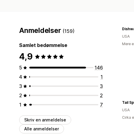
Anmeldelser
(159)
USA
Mere e
Samlet bedømmelse
4,9
5
146
4
1
3
3
2
2
Tail S
1
7
USA
Cirka 
Skriv en anmeldelse
Alle anmeldelser