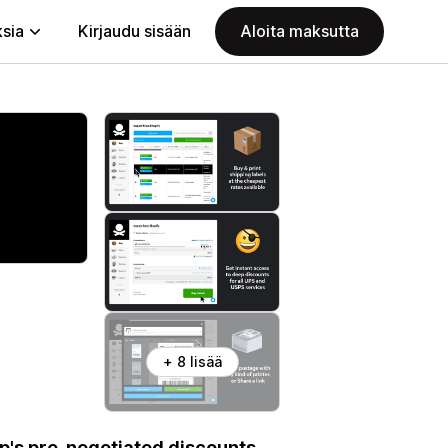
ksia
Kirjaudu sisään
Aloita maksutta
+ 8 lisää
p's pre-negotiated discounts.