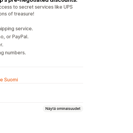
ccess to secret services like UPS
ons of treasure!
ipping service.
o, or PayPal.
r.
ing numbers.
lle Suomi
Näytä ominaisuudet
soitteen vahvistus
Pakkausluettelot