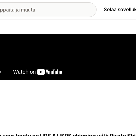
Selaa sovellu
elykuvagalleria
 your booty on UPS & USPS shipping with Pirate Shi