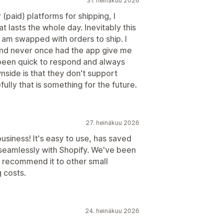
31. heinäkuu 2026
paid) platforms for shipping, I
t lasts the whole day. Inevitably this
 am swapped with orders to ship. I
 and never once had the app give me
 been quick to respond and always
side is that they don't support
ully that is something for the future.
27. heinäkuu 2026
business! It's easy to use, has saved
 seamlessly with Shopify. We've been
y recommend it to other small
 costs.
24. heinäkuu 2026