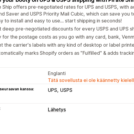
e Ship offers pre-negotiated rates for UPS and USPS, with a
d Saver and USPS Priority Mail Cubic, which can save you t
y to install and easy to use... start shipping in seconds!
 deep pre-negotiated discounts for every USPS and UPS sh
 for the postage costs as you go with any card, bank, Venm
nt the carrier's labels with any kind of desktop or label printe
omatically marks Shopify orders as "Fulfilled" & adds track
Englanti
Tätä sovellusta ei ole käännetty kiele
 seuraavan kanssa:
UPS
USPS
t
Lähetys
Tarrat ja pakkaukset
Tarrojen luominen
Joukkotulostus
O