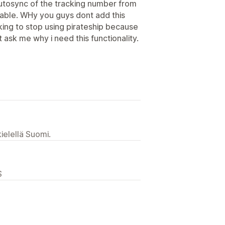
autosync of the tracking number from
lable. WHy you guys dont add this
hinking to stop using pirateship because
 ask me why i need this functionality.
ielellä Suomi.
S