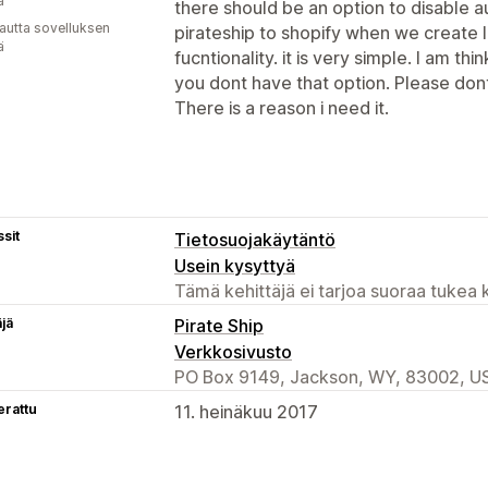
a
there should be an option to disable 
autta sovelluksen
pirateship to shopify when we create 
ä
fucntionality. it is very simple. I am t
you dont have that option. Please dont
There is a reason i need it.
sit
Tietosuojakäytäntö
Usein kysyttyä
Tämä kehittäjä ei tarjoa suoraa tukea k
äjä
Pirate Ship
Verkkosivusto
PO Box 9149, Jackson, WY, 83002, U
erattu
11. heinäkuu 2017