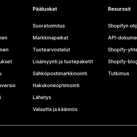
Pääluokat
Resurssit
Suoratoimitus
Shopifyn oh
nen
Markkinapaikat
API-dokume
inen
Tuotearvostelut
Shopify-yht
tukset
Lisämyynti ja tuotepaketit
Shopify-blog
u
Sähköpostimarkkinointi
Tutkimus
nversio
Hakukoneoptimointi
i
Lähetys
Valuutta ja käännös