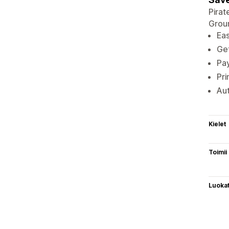
Pirat
Groun
Eas
Get
Pay
Pri
Aut
Kielet
Toimii
Luoka