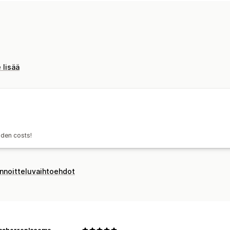
Tulliasiakirjat
Palautustarrat
Toimitu
Tilausten synkronointi
Kuljetuspalvelu
Lähetysten hallinnointi
Tilausten synkronointi
Reaaliaikainen
 lisää
Tilauspäivitykset
Toimitusten analyti
dden costs!
innoitteluvaihtoehdot