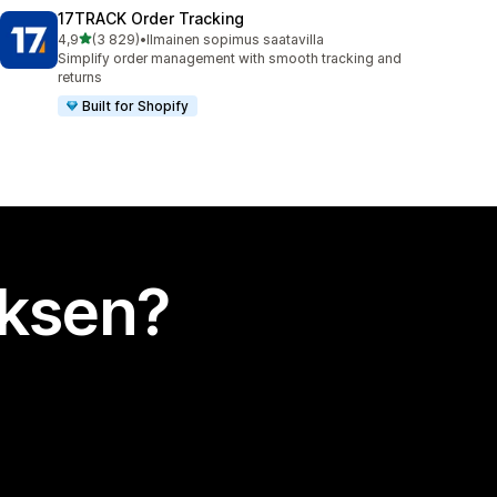
17TRACK Order Tracking
/ 5 tähteä
4,9
(3 829)
•
Ilmainen sopimus saatavilla
3829 arvostelua yhteensä
Simplify order management with smooth tracking and
returns
Built for Shopify
uksen?