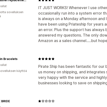
Dishwasherreplacementparts
allat
IT JUST WORKS! Whenever I use other (
vuotta sovelluksen
occasionally run into a system error tha
ä
is always on a Monday afternoon and I
have been using Priateship for years
an error. Plus the support has always
answered my questions. The only down
Amazon as a sales channel.....but hopef
pin Bracelets
allat
Pirate Ship has been fantastic for our 
sovelluksen käyttöä
us money on shipping, and integrates
very happy with the service and highl
businesses looking to save on shipping
 BRIDE