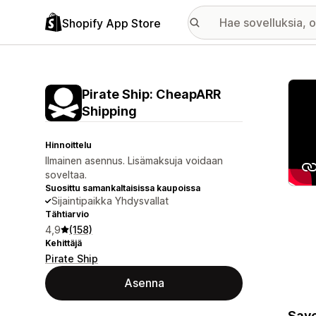
Shopify App Store
Esitt
Pirate Ship: CheapARR
Shipping
Hinnoittelu
Ilmainen asennus. Lisämaksuja voidaan
soveltaa.
Suosittu samankaltaisissa kaupoissa
Sijaintipaikka Yhdysvallat
Tähtiarvio
4,9
(158)
Kehittäjä
Pirate Ship
Asenna
Save