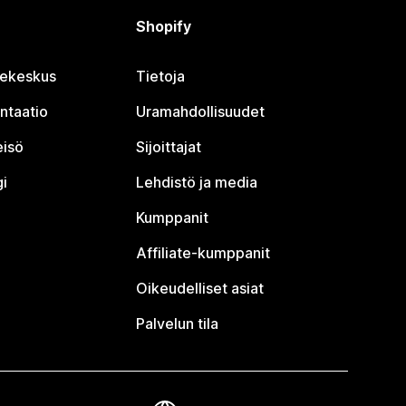
Shopify
jekeskus
Tietoja
ntaatio
Uramahdollisuudet
eisö
Sijoittajat
i
Lehdistö ja media
Kumppanit
Affiliate-kumppanit
Oikeudelliset asiat
Palvelun tila