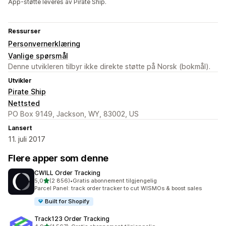
App-støtte leveres av Pirate Ship.
Ressurser
Personvernerklæring
Vanlige spørsmål
Denne utvikleren tilbyr ikke direkte støtte på Norsk (bokmål).
Utvikler
Pirate Ship
Nettsted
PO Box 9149, Jackson, WY, 83002, US
Lansert
11. juli 2017
Flere apper som denne
CWILL Order Tracking
av 5 stjerner
5,0
(2 856)
•
Gratis abonnement tilgjengelig
Totalt 2856 omtaler
Parcel Panel: track order tracker to cut WISMOs & boost sales
Built for Shopify
Track123 Order Tracking