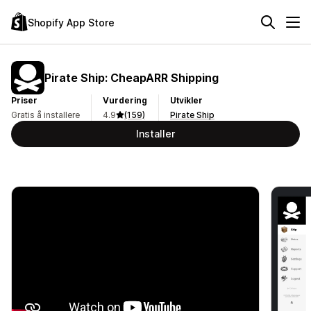
Shopify App Store
Pirate Ship: CheapARR Shipping
Priser
Vurdering
Utvikler
Gratis å installere
4.9
(159)
Pirate Ship
Installer