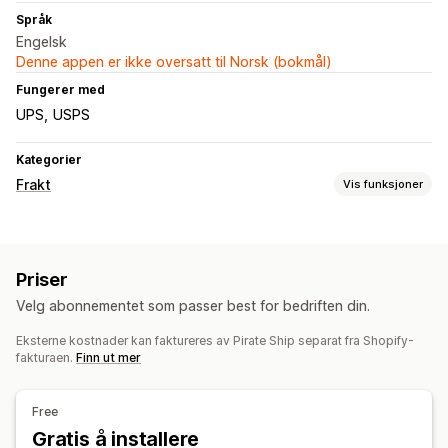
Språk
Engelsk
Denne appen er ikke oversatt til Norsk (bokmål)
Fungerer med
UPS
USPS
Kategorier
Frakt
Vis funksjoner
Etiketter og emballasje
Etikettopprettelse
Massetrykk
Adressevalidering
Priser
Følgesedler
Tilpassede dokumenter
Returetiketter
Velg abonnementet som passer best for bedriften din.
Leveringsforsikring
Leveringsdato
Bestillingssynkronisering
Transportørvalg
Fraktpriser
Eksterne kostnader kan faktureres av Pirate Ship separat fra Shopify-
fakturaen.
Finn ut mer
Administre frakt
Bestillingssynkronisering
Sanntidssporing
E-postvarsler
Free
Bestillingsoppdateringer
Fraktanalyse
Gratis å installere