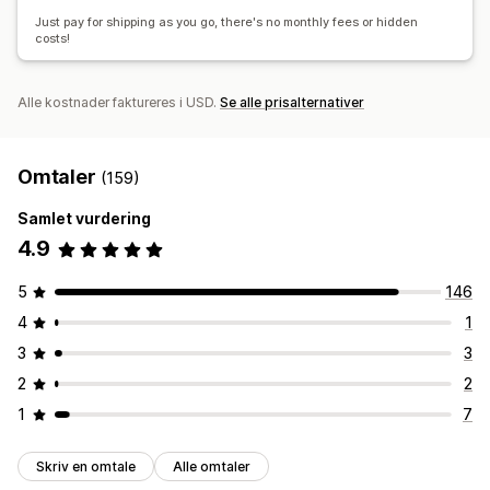
Just pay for shipping as you go, there's no monthly fees or hidden
costs!
Alle kostnader faktureres i USD.
Se alle prisalternativer
Omtaler
(159)
Samlet vurdering
4.9
5
146
4
1
3
3
2
2
1
7
Skriv en omtale
Alle omtaler