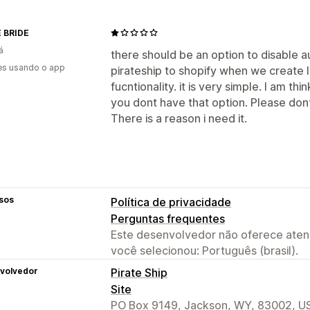
 BRIDE
á
there should be an option to disable 
es usando o app
pirateship to shopify when we create 
fucntionality. it is very simple. I am t
you dont have that option. Please dont
There is a reason i need it.
sos
Política de privacidade
Perguntas frequentes
Este desenvolvedor não oferece atend
você selecionou: Português (brasil).
volvedor
Pirate Ship
Site
PO Box 9149, Jackson, WY, 83002, U