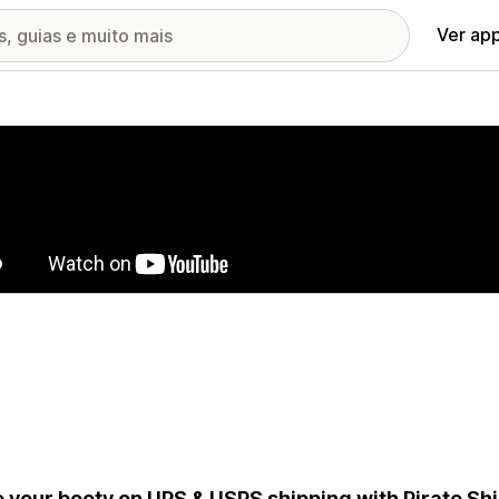
Ver ap
ia de imagens em destaque
 your booty on UPS & USPS shipping with Pirate Shi