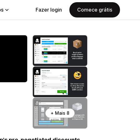
ps
Fazer login
Comece grátis
+ Mais 8
p's pre-negotiated discounts.