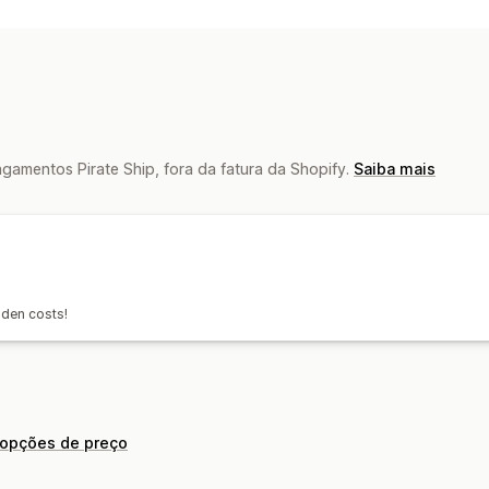
Criação de etiqueta
Impressão em m
Guias de remessa
Documentos alfan
Seguro de frete
Data de entrega
Si
Seleção de transportadora
Taxas de 
Gerenciamento de remessas
amentos Pirate Ship, fora da fatura da Shopify.
Saiba mais
Sincronização de pedidos
Acompanh
Notificações por e-mail
Atualizações
dden costs!
 opções de preço