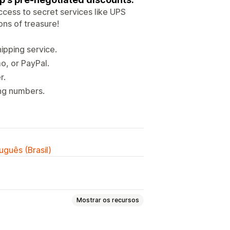
ccess to secret services like UPS
ons of treasure!
ipping service.
o, or PayPal.
r.
ing numbers.
uguês (Brasil)
Mostrar os recursos