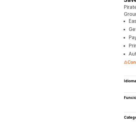
Pirat
Groun
Eas
Get
Pay
Pri
Aut
Con
Idiom
Funci
Categ