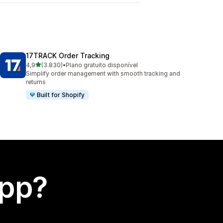
17TRACK Order Tracking
de 5 estrelas
4,9
(3.830)
•
Plano gratuito disponível
3830 avaliações ao todo
Simplify order management with smooth tracking and
returns
Built for Shopify
app?