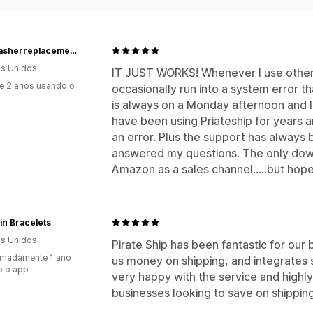
Dishwasherreplacementparts
s Unidos
IT JUST WORKS! Whenever I use other (
e 2 anos usando o
occasionally run into a system error tha
is always on a Monday afternoon and I
have been using Priateship for years
an error. Plus the support has always
answered my questions. The only down
Amazon as a sales channel.....but hopef
pin Bracelets
s Unidos
Pirate Ship has been fantastic for our 
imadamente 1 ano
us money on shipping, and integrates
o o app
very happy with the service and highl
businesses looking to save on shipping