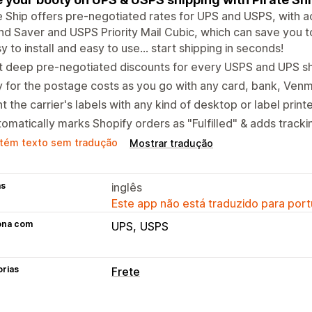
e Ship offers pre-negotiated rates for UPS and USPS, with a
d Saver and USPS Priority Mail Cubic, which can save you t
y to install and easy to use... start shipping in seconds!
 deep pre-negotiated discounts for every USPS and UPS sh
 for the postage costs as you go with any card, bank, Venm
nt the carrier's labels with any kind of desktop or label printe
omatically marks Shopify orders as "Fulfilled" & adds track
tém texto sem tradução
Mostrar tradução
as
inglês
Este app não está traduzido para port
ona com
UPS
USPS
orias
Frete
Etiquetas e embalagem