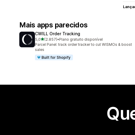
Lança
Mais apps parecidos
CWILL Order Tracking
de 5 estrelas
5,0
(2.857)
•
Plano gratuito disponível
2857 avaliações ao todo
Parcel Panel: track order tracker to cut WISMOs & boost
sales
Built for Shopify
Que