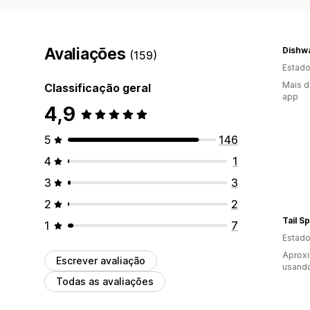
Avaliações
(159)
Estado
Mais d
Classificação geral
app
4,9
5
146
4
1
3
3
2
2
Tail S
1
7
Estado
Aprox
Escrever avaliação
usand
Todas as avaliações