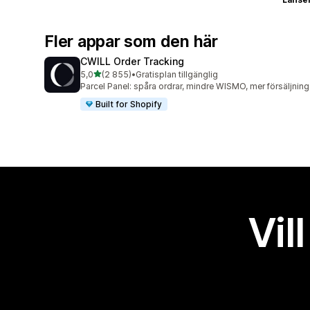
Fler appar som den här
CWILL Order Tracking
av 5 stjärnor
5,0
(2 855)
•
Gratisplan tillgänglig
2855 recensioner totalt
Parcel Panel: spåra ordrar, mindre WISMO, mer försäljning
Built for Shopify
Vil