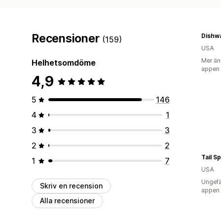
Recensioner
(159)
USA
Mer än
Helhetsomdöme
appen
4,9
5
146
4
1
3
3
2
2
Tail S
1
7
USA
Ungefä
Skriv en recension
appen
Alla recensioner