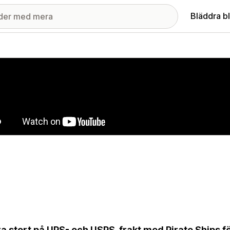
Bläddra b
ri med utvalda bilder
a stort på UPS- och USPS-frakt med Pirate Ships f