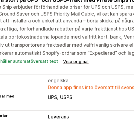
e Ship erbjuder förförhandlade priser för UPS och USPS, med 
round Saver och USPS Priority Mail Cubic, vilket kan spara
t att installera och enkel att använda – börja skicka på någr
kraftiga, förförhandlade rabatter på varje frakttjänst hos 
ala portokostnaderna löpande med valfritt kort, bank, Venm
iv ut transportörens fraktsedlar med valfri vanlig skrivare el
kerar automatiskt Shopify-ordrar som ”Expedierad” och läg
ehåller automatöversatt text
Visa original
engelska
Denna app finns inte översatt till sven
rar med
UPS
USPS
rier
Leverans
Etiketter och förpackningsmaterial