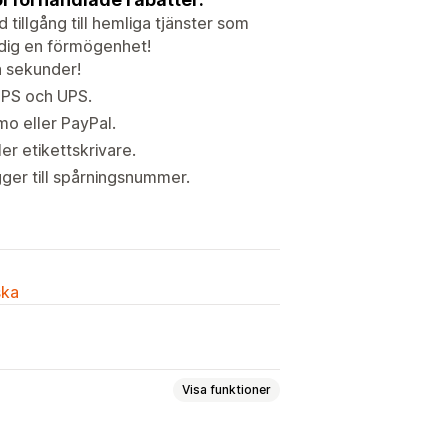
tillgång till hemliga tjänster som
 dig en förmögenhet!
a sekunder!
USPS och UPS.
o eller PayPal.
ler etikettskrivare.
ger till spårningsnummer.
ska
Visa funktioner