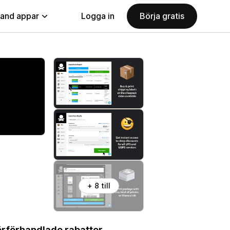
land appar
Logga in
Börja gratis
+ 8 till
örförhandlade rabatter.