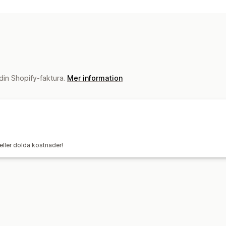
Etikettskapande
Tryckning i bulk
Ad
Anpassade dokument
Retursedlar
F
Ordersynkronisering
Val av budfirma
Leveranshantering
Ordersynkronisering
Spårning i realti
 din Shopify-faktura.
Mer information
Orderuppdateringar
Leveransanalys
eller dolda kostnader!