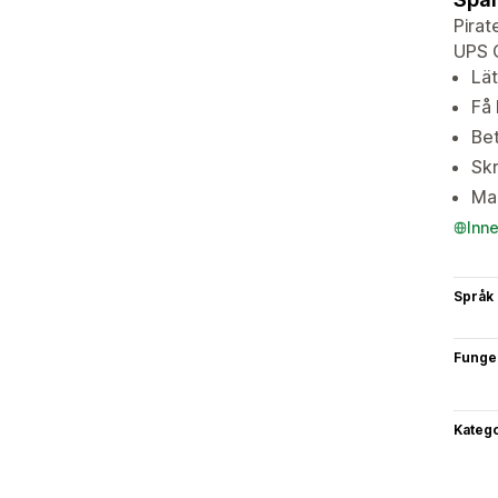
Pirat
UPS G
Lät
Få 
Bet
Skr
Mar
Inn
Språk
Funge
Katego