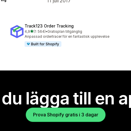
11 juli 2017
Track123 Order Tracking
av 5 stjärnor
4,9
(1 564)
•
Gratisplan tillgänglig
1564 recensioner totalt
Anpassad ordertracer för en fantastisk upplevelse
Built for Shopify
l du lägga till en 
Prova Shopify gratis i 3 dagar