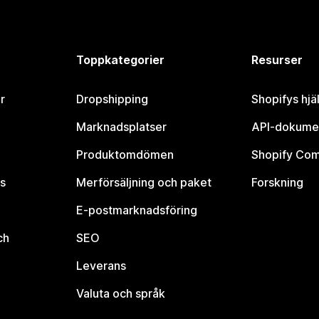
Toppkategorier
Resurser
r
Dropshipping
Shopifys hjä
Marknadsplatser
API-dokume
Produktomdömen
Shopify Co
s
Merförsäljning och paket
Forskning
E-postmarknadsföring
ch
SEO
Leverans
Valuta och språk