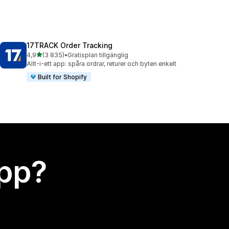
17TRACK Order Tracking
av 5 stjärnor
4,9
(3 835)
•
Gratisplan tillgänglig
3835 recensioner totalt
Allt-i-ett app: spåra ordrar, returer och byten enkelt
Built for Shopify
app?