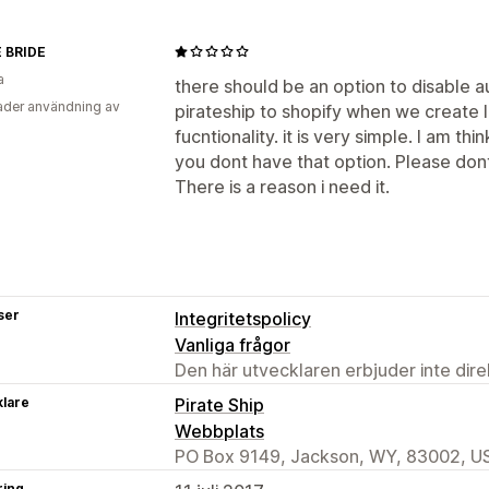
 BRIDE
a
there should be an option to disable 
der användning av
pirateship to shopify when we create 
fucntionality. it is very simple. I am t
you dont have that option. Please dont
There is a reason i need it.
ser
Integritetspolicy
Vanliga frågor
Den här utvecklaren erbjuder inte dir
klare
Pirate Ship
Webbplats
PO Box 9149, Jackson, WY, 83002, U
ring