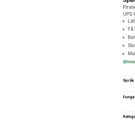
Pirat
UPS G
Lät
Få 
Bet
Skr
Mar
Inn
Språk
Funge
Katego