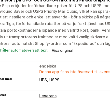
e Ship erbjuder förförhandlade priser för UPS och USPS, med 
round Saver och USPS Priority Mail Cubic, vilket kan spara
t att installera och enkel att använda – börja skicka på någr
kraftiga, förförhandlade rabatter på varje frakttjänst hos 
ala portokostnaderna löpande med valfritt kort, bank, Venm
iv ut transportörens fraktsedlar med valfri vanlig skrivare el
kerar automatiskt Shopify-ordrar som ”Expedierad” och läg
ehåller automatöversatt text
Visa original
engelska
Denna app finns inte översatt till sven
rar med
UPS
USPS
rier
Leverans
Etiketter och förpackningsmaterial