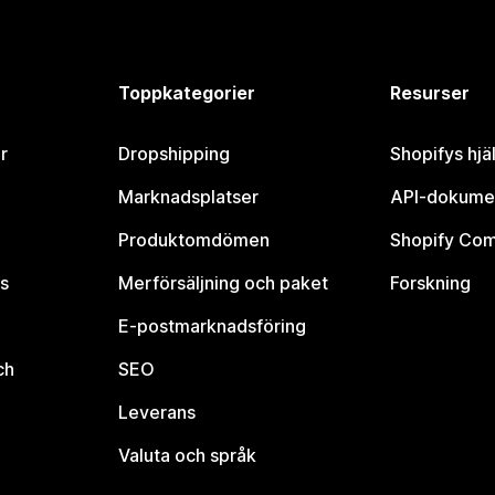
Toppkategorier
Resurser
r
Dropshipping
Shopifys hjä
Marknadsplatser
API-dokume
Produktomdömen
Shopify Co
s
Merförsäljning och paket
Forskning
E-postmarknadsföring
ch
SEO
Leverans
Valuta och språk