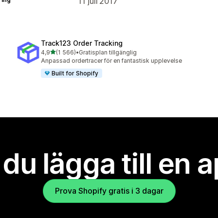
11 juli 2017
Track123 Order Tracking
av 5 stjärnor
4,9
(1 566)
•
Gratisplan tillgänglig
1566 recensioner totalt
Anpassad ordertracer för en fantastisk upplevelse
Built for Shopify
l du lägga till en 
Prova Shopify gratis i 3 dagar