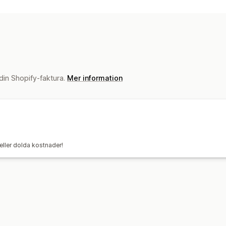
Etikettskapande
Tryckning i bulk
Ad
Anpassade dokument
Retursedlar
F
Ordersynkronisering
Val av budfirma
Leveranshantering
Ordersynkronisering
Spårning i realti
 din Shopify-faktura.
Mer information
Orderuppdateringar
Leveransanalys
eller dolda kostnader!