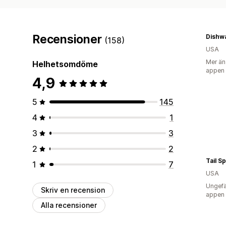
Recensioner
(158)
USA
Mer än
Helhetsomdöme
appen
4,9
5
145
4
1
3
3
2
2
Tail S
1
7
USA
Ungefä
Skriv en recension
appen
Alla recensioner