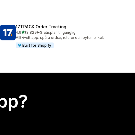
17TRACK Order Tracking
av 5 stjärnor
4,9
(3 829)
•
Gratisplan tillgänglig
3829 recensioner totalt
Allt-i-ett app: spåra ordrar, returer och byten enkelt
Built for Shopify
app?