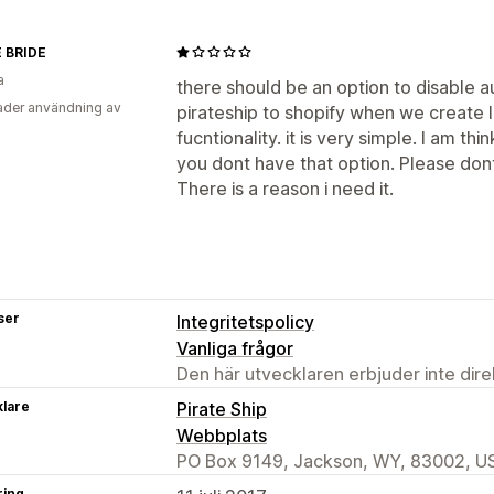
 BRIDE
a
there should be an option to disable 
der användning av
pirateship to shopify when we create 
fucntionality. it is very simple. I am t
you dont have that option. Please dont
There is a reason i need it.
ser
Integritetspolicy
Vanliga frågor
Den här utvecklaren erbjuder inte dir
klare
Pirate Ship
Webbplats
PO Box 9149, Jackson, WY, 83002, U
ring