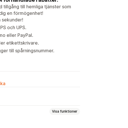
tillgång till hemliga tjänster som
 dig en förmögenhet!
a sekunder!
USPS och UPS.
o eller PayPal.
ler etikettskrivare.
ger till spårningsnummer.
ska
Visa funktioner