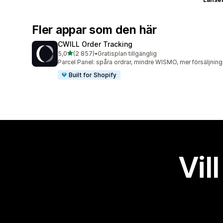
Fler appar som den här
CWILL Order Tracking
av 5 stjärnor
5,0
(2 857)
•
Gratisplan tillgänglig
2857 recensioner totalt
Parcel Panel: spåra ordrar, mindre WISMO, mer försäljning
Built for Shopify
Vil