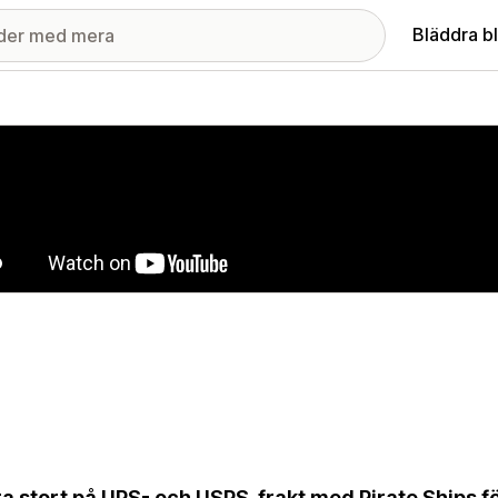
Bläddra b
ri med utvalda bilder
a stort på UPS- och USPS-frakt med Pirate Ships f