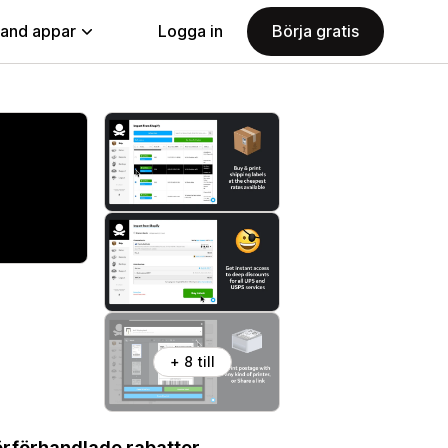
land appar
Logga in
Börja gratis
+ 8 till
örförhandlade rabatter.