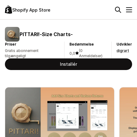
Shopify App Store
PITTARI!‑Size Charts‑
Priser
Bedømmelse
Udvikler
Gratis abonnement
(0
digrart
0,0
tilgængeligt
Anmeldelser)
Installér