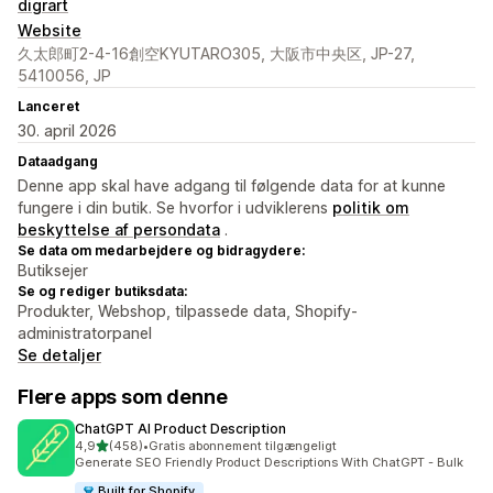
digrart
Website
久太郎町2-4-16創空KYUTARO305, 大阪市中央区, JP-27,
5410056, JP
Lanceret
30. april 2026
Dataadgang
Denne app skal have adgang til følgende data for at kunne
fungere i din butik. Se hvorfor i udviklerens
politik om
beskyttelse af persondata
.
Se data om medarbejdere og bidragydere:
Butiksejer
Se og rediger butiksdata:
Produkter, Webshop, tilpassede data, Shopify-
administratorpanel
Se detaljer
Flere apps som denne
ChatGPT AI Product Description
ud af 5 stjerner
4,9
(458)
•
Gratis abonnement tilgængeligt
458 anmeldelser i alt
Generate SEO Friendly Product Descriptions With ChatGPT - Bulk
Built for Shopify