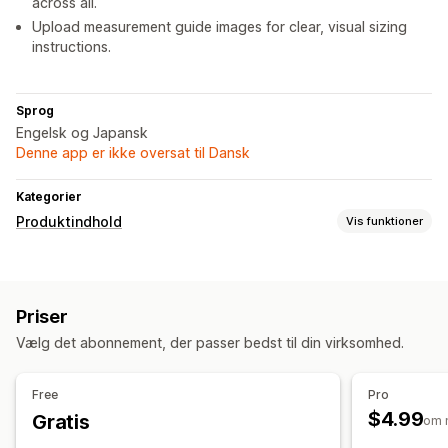
across all.
Upload measurement guide images for clear, visual sizing
instructions.
Sprog
Engelsk og Japansk
Denne app er ikke oversat til Dansk
Kategorier
Produktindhold
Vis funktioner
Indholdstyper
Beskrivelser
Titler
Priser
Vælg det abonnement, der passer bedst til din virksomhed.
Free
Pro
$4.99
Gratis
om 