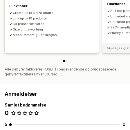
Funktioner
Funktioner
All Free pla
Create up to 3 size charts
Unlimited si
Link up to 10 products
Unlimited pr
39 preset templates
SEO-friendl
Size unit switching
Priority cus
Measurement guide images
14-dages grat
Alle gebyrer faktureres i USD. Tilbagevendende og brugsbaserede
gebyrer faktureres hver 30. dag.
Anmeldelser
Samlet bedømmelse
0
5
0