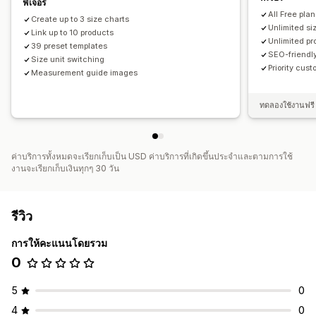
ฟีเจอร์
All Free pla
Create up to 3 size charts
Unlimited si
Link up to 10 products
Unlimited pr
39 preset templates
SEO-friendl
Size unit switching
Priority cus
Measurement guide images
ทดลองใช้งานฟรี 
ค่าบริการทั้งหมดจะเรียกเก็บเป็น USD ค่าบริการที่เกิดขึ้นประจำและตามการใช้
งานจะเรียกเก็บเงินทุกๆ 30 วัน
รีวิว
การให้คะแนนโดยรวม
0
5
0
4
0