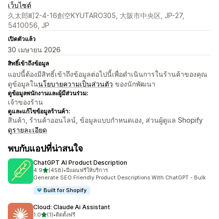
เว็บไซต์
久太郎町2-4-16創空KYUTARO305, 大阪市中央区, JP-27,
5410056, JP
เปิดตัวแล้ว
30 เมษายน 2026
สิทธิ์เข้าถึงข้อมูล
แอปนี้ต้องมีสิทธิ์เข้าถึงข้อมูลต่อไปนี้เพื่อดำเนินการในร้านค้าของคุณ
ดูข้อมูลใน
นโยบายความเป็นส่วนตัว
ของนักพัฒนา
ดูข้อมูลพนักงานและผู้มีส่วนร่วม:
เจ้าของร้าน
ดูและแก้ไขข้อมูลร้านค้า:
สินค้า, ร้านค้าออนไลน์, ข้อมูลแบบกำหนดเอง, ส่วนผู้ดูแล Shopify
ดูรายละเอียด
พบกับแอปที่น่าสนใจ
ChatGPT AI Product Description
เต็ม 5 ดาว
4.9
(458)
•
มีแผนฟรีให้บริการ
ทั้งหมด 458 รีวิว
Generate SEO Friendly Product Descriptions With ChatGPT - Bulk
Built for Shopify
Cloud: Claude Ai Assistant
เต็ม 5 ดาว
1.0
(1)
•
ติดตั้งฟรี
ทั้งหมด 1 รีวิว