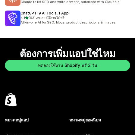
Claude to fix SEO and write content, automate with Claude ai
ChatGPT: 9 AI Tools, 1 App!
เต็ม 5 ดาว
4.1
(63)
•
ทดลองใช้งานได้ฟรี
ทั้งหมด 63 รีวิว
All-in-one AI for SEO, blogs, product descriptions & Images
ต้องการเพิ่มแอปใช่ไหม
ทดลองใช้งาน Shopify ฟรี 3 วัน
หมวดหมู่แอป
หมวดหมู่ยอดนิยม