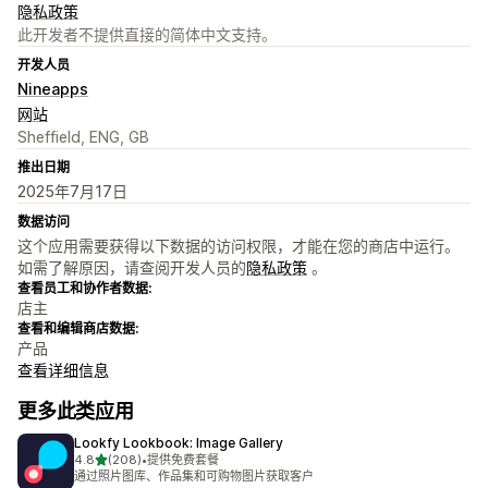
隐私政策
此开发者不提供直接的简体中文支持。
开发人员
Nineapps
网站
Sheffield, ENG, GB
推出日期
2025年7月17日
数据访问
这个应用需要获得以下数据的访问权限，才能在您的商店中运行。
如需了解原因，请查阅开发人员的
隐私政策
。
查看员工和协作者数据:
店主
查看和编辑商店数据:
产品
查看详细信息
更多此类应用
Lookfy Lookbook: Image Gallery
星（满分 5 星）
4.8
(208)
•
提供免费套餐
总共 208 条评论
通过照片图库、作品集和可购物图片获取客户