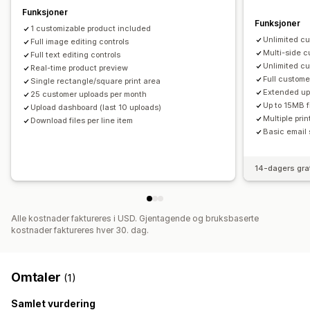
Funksjoner
Funksjoner
1 customizable product included
Unlimited c
Full image editing controls
Multi-side c
Full text editing controls
Unlimited c
Real-time product preview
Full custom
Single rectangle/square print area
Extended up
25 customer uploads per month
Up to 15MB f
Upload dashboard (last 10 uploads)
Multiple pri
Download files per line item
Basic email 
14-dagers gra
Alle kostnader faktureres i USD. Gjentagende og bruksbaserte
kostnader faktureres hver 30. dag.
Omtaler
(1)
Samlet vurdering