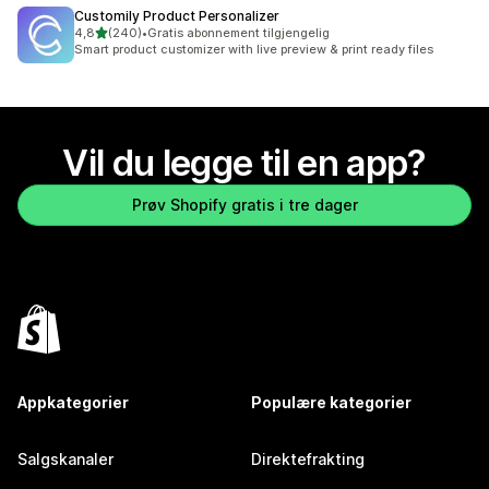
Customily Product Personalizer
av 5 stjerner
4,8
(240)
•
Gratis abonnement tilgjengelig
Totalt 240 omtaler
Smart product customizer with live preview & print ready files
Vil du legge til en app?
Prøv Shopify gratis i tre dager
Appkategorier
Populære kategorier
Salgskanaler
Direktefrakting