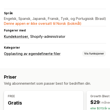
Språk
Engelsk, Spansk, Japansk, Fransk, Tysk, og Portugisisk (Brasil)
Denne appen er ikke oversatt til Norsk (bokmål)
Fungerer med
Kundekontoer
Shopify-administrator
Kategorier
Opplasting av egendefinerte filer
Vis funksjoner
Filtyper
PNG
JPEG
Bilder
Priser
Filadministrasjon
Velg abonnementet som passer best for bedriften din.
Bilderotering
Legg til tekst
Egendefinert skrifttype
Forhåndsvisning
FREE
Growth (Best
$29
Gratis
/ måne
eller $313/år 