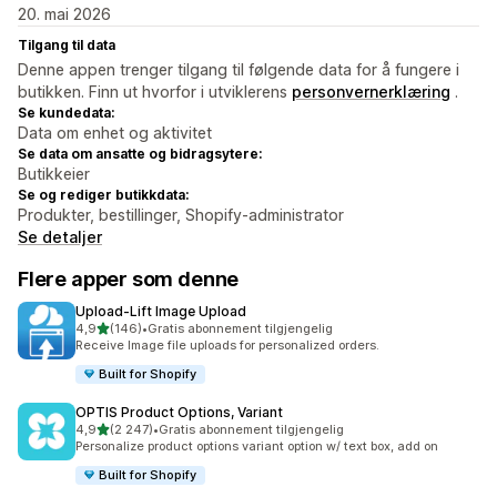
20. mai 2026
Tilgang til data
Denne appen trenger tilgang til følgende data for å fungere i
butikken. Finn ut hvorfor i utviklerens
personvernerklæring
.
Se kundedata:
Data om enhet og aktivitet
Se data om ansatte og bidragsytere:
Butikkeier
Se og rediger butikkdata:
Produkter, bestillinger, Shopify-administrator
Se detaljer
Flere apper som denne
Upload‑Lift Image Upload
av 5 stjerner
4,9
(146)
•
Gratis abonnement tilgjengelig
Totalt 146 omtaler
Receive Image file uploads for personalized orders.
Built for Shopify
OPTIS Product Options, Variant
av 5 stjerner
4,9
(2 247)
•
Gratis abonnement tilgjengelig
Totalt 2247 omtaler
Personalize product options variant option w/ text box, add on
Built for Shopify