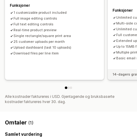
Funksjoner
Funksjoner
1 customizable product included
Unlimited c
Full image editing controls
Multi-side c
Full text editing controls
Unlimited c
Real-time product preview
Full custom
Single rectangle/square print area
Extended up
25 customer uploads per month
Up to 15MB f
Upload dashboard (last 10 uploads)
Multiple pri
Download files per line item
Basic email 
14-dagers gra
Alle kostnader faktureres i USD. Gjentagende og bruksbaserte
kostnader faktureres hver 30. dag.
Omtaler
(1)
Samlet vurdering