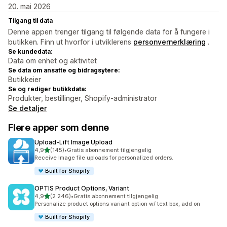
20. mai 2026
Tilgang til data
Denne appen trenger tilgang til følgende data for å fungere i
butikken. Finn ut hvorfor i utviklerens
personvernerklæring
.
Se kundedata:
Data om enhet og aktivitet
Se data om ansatte og bidragsytere:
Butikkeier
Se og rediger butikkdata:
Produkter, bestillinger, Shopify-administrator
Se detaljer
Flere apper som denne
Upload‑Lift Image Upload
av 5 stjerner
4,9
(145)
•
Gratis abonnement tilgjengelig
Totalt 145 omtaler
Receive Image file uploads for personalized orders.
Built for Shopify
OPTIS Product Options, Variant
av 5 stjerner
4,9
(2 246)
•
Gratis abonnement tilgjengelig
Totalt 2246 omtaler
Personalize product options variant option w/ text box, add on
Built for Shopify