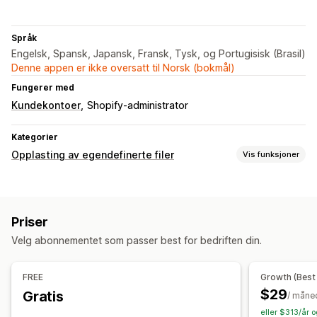
Språk
Engelsk, Spansk, Japansk, Fransk, Tysk, og Portugisisk (Brasil)
Denne appen er ikke oversatt til Norsk (bokmål)
Fungerer med
Kundekontoer
Shopify-administrator
Kategorier
Opplasting av egendefinerte filer
Vis funksjoner
Filtyper
PNG
JPEG
Bilder
Priser
Filadministrasjon
Velg abonnementet som passer best for bedriften din.
Bilderotering
Legg til tekst
Egendefinert skrifttype
Forhåndsvisning
FREE
Growth (Best
$29
Gratis
/ måne
eller $313/år 