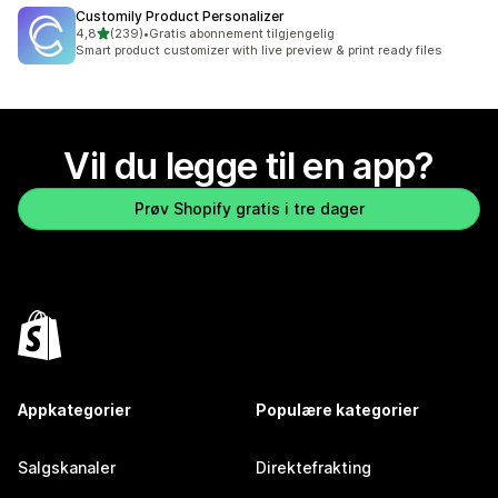
Customily Product Personalizer
av 5 stjerner
4,8
(239)
•
Gratis abonnement tilgjengelig
Totalt 239 omtaler
Smart product customizer with live preview & print ready files
Vil du legge til en app?
Prøv Shopify gratis i tre dager
Appkategorier
Populære kategorier
Salgskanaler
Direktefrakting