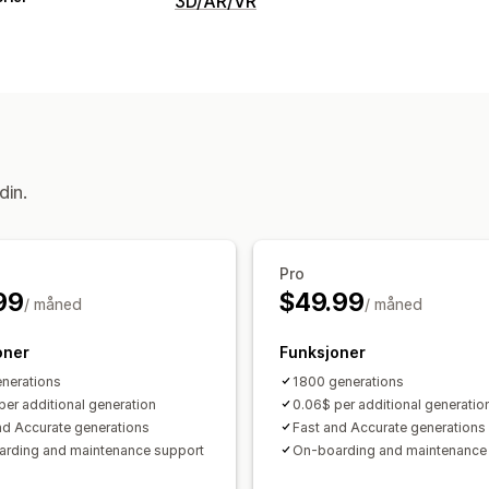
3D/AR/VR
Visualisering
Utvidet virkelighet
Virtuell virkelighe
Integrert avspiller
Drevet av kunstig i
Tilpasning
Bilder
Mobilresponsiv
din.
Pro
99
$49.99
/ måned
/ måned
oner
Funksjoner
nerations
1800 generations
per additional generation
0.06$ per additional generatio
nd Accurate generations
Fast and Accurate generations
rding and maintenance support
On-boarding and maintenance