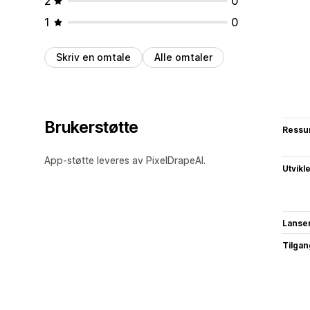
2
0
1
0
Skriv en omtale
Alle omtaler
Brukerstøtte
Ressu
App-støtte leveres av PixelDrapeAI.
Utvikl
Lanse
Tilgang