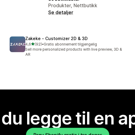
Produkter, Nettbutikk
Se detaljer
Zakeke ‑ Customizer 2D & 3D
av 5 stjerner
4,6
(92)
•
Gratis abonnement tilgjengelig
Totalt 92 omtaler
Sell more personalized products with live preview, 3D &
AR
 du legge til en 
Prøv Shopify gratis i tre dager