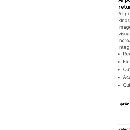
retu
AI-po
kinds
image
visua
incre
integ
Rea
Fle
Out
Acc
Qui
Språk
Katego