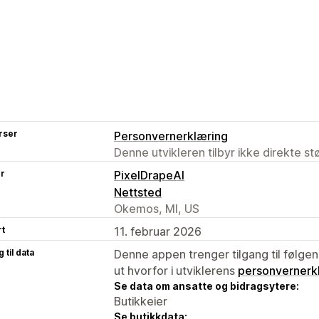
rser
Personvernerklæring
Denne utvikleren tilbyr ikke direkte s
er
PixelDrapeAI
Nettsted
Okemos, MI, US
rt
11. februar 2026
 til data
Denne appen trenger tilgang til følgen
ut hvorfor i utviklerens
personvernerk
Se data om ansatte og bidragsytere:
Butikkeier
Se butikkdata: