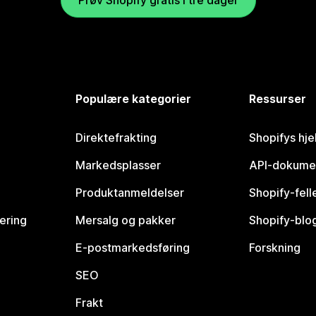
Populære kategorier
Ressurser
Direktefrakting
Shopifys hje
Markedsplasser
API-dokume
Produktanmeldelser
Shopify-fel
vering
Mersalg og pakker
Shopify-blo
E-postmarkedsføring
Forskning
SEO
Frakt