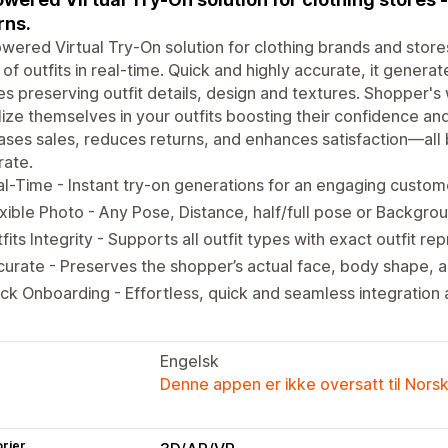
rns.
wered Virtual Try-On solution for clothing brands and stores 
 of outfits in real-time. Quick and highly accurate, it generat
s preserving outfit details, design and textures. Shopper's 
lize themselves in your outfits boosting their confidence an
ases sales, reduces returns, and enhances satisfaction—all
rate.
l-Time - Instant try-on generations for an engaging custom
xible Photo - Any Pose, Distance, half/full pose or Backgro
fits Integrity - Supports all outfit types with exact outfit re
urate - Preserves the shopper’s actual face, body shape, a
ck Onboarding - Effortless, quick and seamless integration
Engelsk
Denne appen er ikke oversatt til Nors
rier