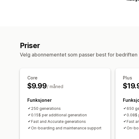
Priser
Velg abonnementet som passer best for bedriften 
Core
Plus
$9.99
$19.
/ måned
Funksjoner
Funksj
250 generations
650 ge
0.15$ per additional generation
0.08$ 
Fast and Accurate generations
Fast a
On-boarding and maintenance support
On-boa