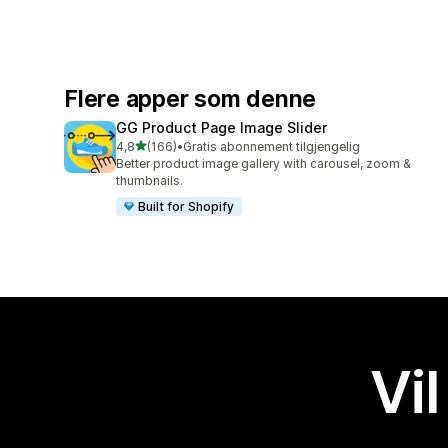
Flere apper som denne
GG Product Page Image Slider
av 5 stjerner
4,8
(166)
•
Gratis abonnement tilgjengelig
Totalt 166 omtaler
Better product image gallery with carousel, zoom &
thumbnails.
Built for Shopify
Vil