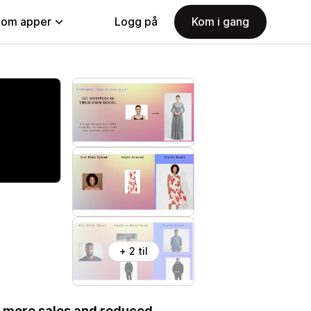
nom apper
Logg på
Kom i gang
+ 2 til
 - more sales and reduced