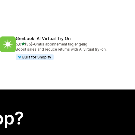
GenLook: AI Virtual Try On
av 5 stjerner
5,0
(35)
•
Gratis abonnement tilgjengelig
Totalt 35 omtaler
Boost sales and reduce returns with AI virtual try-on.
Built for Shopify
app?