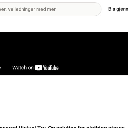
Bla gjen
ri med fremhevede bilder
owered Virtual Try-On solution for clothing stores