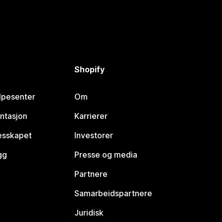
Shopify
lpesenter
Om
ntasjon
Karrierer
lesskapet
Investorer
gg
Presse og media
Partnere
Samarbeidspartnere
Juridisk