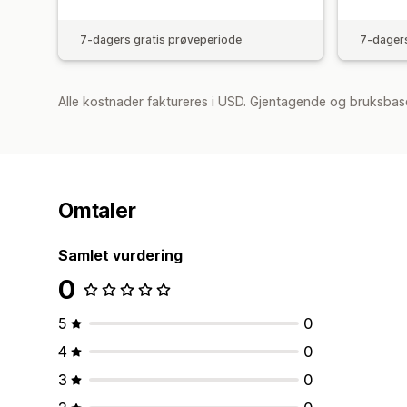
7-dagers gratis prøveperiode
7-dagers
Alle kostnader faktureres i USD. Gjentagende og bruksbase
Omtaler
Samlet vurdering
0
5
0
4
0
3
0