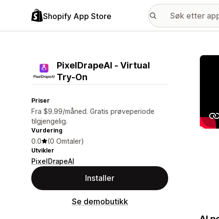
Shopify App Store
Galle
PixelDrapeAI ‑ Virtual
Try‑On
Priser
Fra $9.99/måned. Gratis prøveperiode
tilgjengelig.
Vurdering
0.0
(0 Omtaler)
Utvikler
PixelDrapeAI
Installer
Se demobutikk
AI p