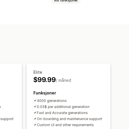
Vis funksjoner
t
Virtuell prøving
ntelligens
Elite
$99.99
/ måned
Funksjoner
4000 generations
n
0.05$ per additional generation
Fast and Accurate generations
 support
On-boarding and maintenance support
Custom UI and other requirements