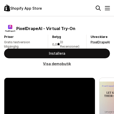
Shopify App Store
PixelDrapeAI ‑ Virtual Try‑On
Priser
Betyg
Utvecklare
Gratis testversion
(0
PixelDrapeAI
0,0
tillgänglig
Recensioner)
Installera
Visa demobutik