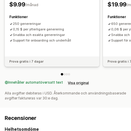
$9.99
$19.99
/månad
/m
Funktioner
Funktioner
250 genereringar
650 generer
0,15 $ per ytterligare generering
0,08 $ per y
Snabba och exakta genereringar
Snabba och 
Support för onboarding och underhåll
Support för 
Prova gratis i 7 dagar
Prova gratis i
Innehåller automatöversatt text
Visa original
Alla avgifter debiteras i USD. Återkommande och användningsbaserade
avgifter faktureras var 30:e dag.
Recensioner
Helhetsomdöme