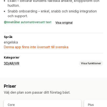
Exakt – bevarar kundens faktiska ansikte, kroppsform och
hudton.
Snabb onboarding – enkel, snabb och smidig integration
och support.
Innehåller automatöversatt text
Visa original
Språk
engelska
Denna app finns inte översatt till svenska
Kategorier
3D/AR/VR
Visa funktioner
Visualisering
Förhöjd verklighet
Virtuell verklighet
Virtuell provning
Priser
Inbäddad visning
AI-baserat
Välj den plan som passar ditt företag bäst.
Anpassning
Bilder
Mobilanpassning
Core
Plus