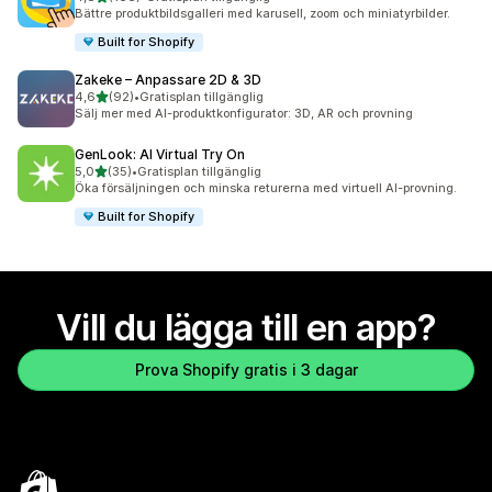
166 recensioner totalt
Bättre produktbildsgalleri med karusell, zoom och miniatyrbilder.
Built for Shopify
Zakeke – Anpassare 2D & 3D
av 5 stjärnor
4,6
(92)
•
Gratisplan tillgänglig
92 recensioner totalt
Sälj mer med AI-produktkonfigurator: 3D, AR och provning
GenLook: AI Virtual Try On
av 5 stjärnor
5,0
(35)
•
Gratisplan tillgänglig
35 recensioner totalt
Öka försäljningen och minska returerna med virtuell AI-provning.
Built for Shopify
Vill du lägga till en app?
Prova Shopify gratis i 3 dagar