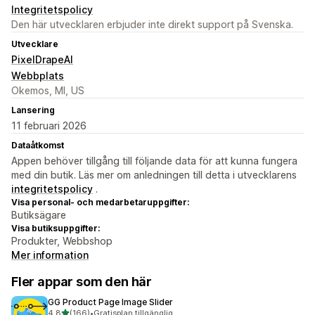
Integritetspolicy
Den här utvecklaren erbjuder inte direkt support på Svenska.
Utvecklare
PixelDrapeAI
Webbplats
Okemos, MI, US
Lansering
11 februari 2026
Dataåtkomst
Appen behöver tillgång till följande data för att kunna fungera
med din butik. Läs mer om anledningen till detta i utvecklarens
integritetspolicy
.
Visa personal- och medarbetaruppgifter:
Butiksägare
Visa butiksuppgifter:
Produkter, Webbshop
Mer information
Fler appar som den här
GG Product Page Image Slider
av 5 stjärnor
4,8
(166)
•
Gratisplan tillgänglig