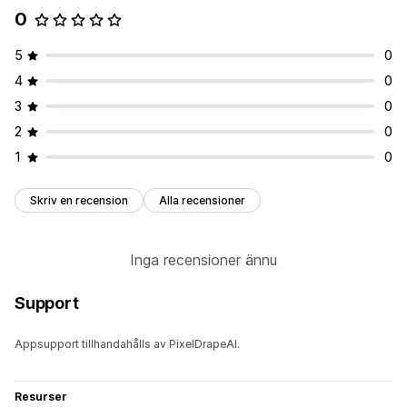
0
5
0
4
0
3
0
2
0
1
0
Skriv en recension
Alla recensioner
Inga recensioner ännu
Support
Appsupport tillhandahålls av PixelDrapeAI.
Resurser