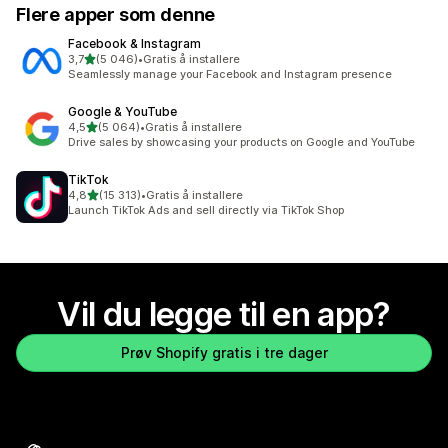
Flere apper som denne
Facebook & Instagram
av 5 stjerner
3,7
(5 046)
•
Gratis å installere
Totalt 5046 omtaler
Seamlessly manage your Facebook and Instagram presence
Google & YouTube
av 5 stjerner
4,5
(5 064)
•
Gratis å installere
Totalt 5064 omtaler
Drive sales by showcasing your products on Google and YouTube
TikTok
av 5 stjerner
4,8
(15 313)
•
Gratis å installere
Totalt 15313 omtaler
Launch TikTok Ads and sell directly via TikTok Shop
Vil du legge til en app?
Prøv Shopify gratis i tre dager