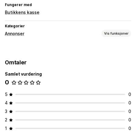
Fungerer med
Butikkens kasse
Kategorier
Annonser
Vis funksjoner
Målretting
Tilpassede publikum
Demografi
Enhet
Hendelsesbasert
Omtaler
Stedsbasert
Atferd
Plattform
Samlet vurdering
Kampanjeadministrasjon
0
Pikseladministrasjon
Ytelsesanalyse
5
0
«Klikk videre»-rater
Konverteringssporing
Visningsantall
4
0
3
0
2
0
1
0